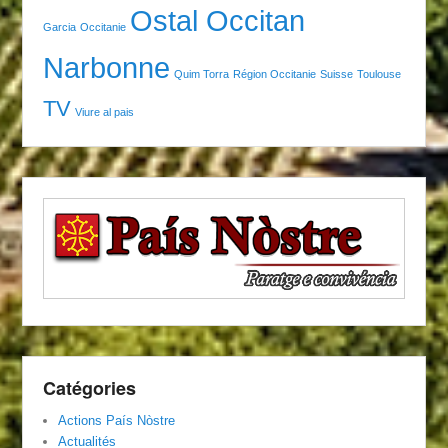
Ostal Occitan
Garcia
Occitanie
Narbonne
Quim Torra
Région Occitanie
Suisse
Toulouse
TV
Viure al pais
Catégories
Actions País Nòstre
Actualités