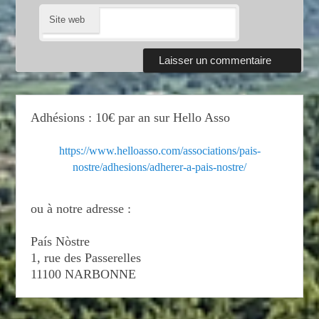
Site web
Adhésions : 10€ par an sur Hello Asso
https://www.helloasso.com/associations/pais-
nostre/adhesions/adherer-a-pais-nostre/
ou à notre adresse :
País Nòstre
1, rue des Passerelles
11100 NARBONNE