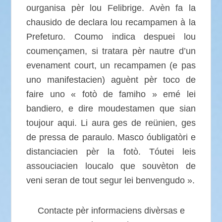
ourganisa pèr lou Felibrige. Avèn fa la
chausido de declara lou recampamen à la
Prefeturo. Coumo indica despuei lou
coumençamen, si tratara pèr nautre d’un
evenament court, un recampamen (e pas
uno manifestacien) aguènt pèr toco de
faire uno « fotò de famiho » emé lei
bandiero, e dire moudestamen que sian
toujour aqui. Li aura ges de reünien, ges
de pressa de paraulo. Masco óubligatòri e
distanciacien pèr la fotò. Tóutei leis
assouciacien loucalo que souvèton de
veni seran de tout segur lei benvengudo ».
Contacte pèr informaciens divèrsas e