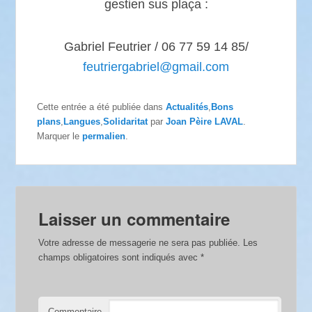
gestien sus plaça :
Gabriel Feutrier / 06 77 59 14 85/
feutriergabriel@gmail.com
Cette entrée a été publiée dans
Actualités
,
Bons
plans
,
Langues
,
Solidaritat
par
Joan Pèire LAVAL
.
Marquer le
permalien
.
Laisser un commentaire
Votre adresse de messagerie ne sera pas publiée.
Les
champs obligatoires sont indiqués avec
*
Commentaire