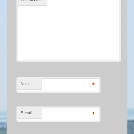
Nom
*
E-mail
*