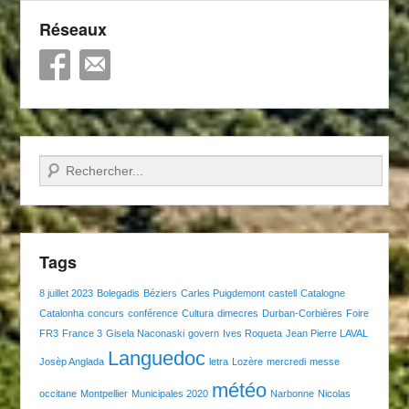
Réseaux
Recherche
Tags
8 juillet 2023
Bolegadis
Béziers
Carles Puigdemont
castell
Catalogne
Catalonha
concurs
conférence
Cultura
dimecres
Durban-Corbières
Foire
FR3
France 3
Gisela Naconaski
govern
Ives Roqueta
Jean Pierre LAVAL
Languedoc
Josèp Anglada
letra
Lozère
mercredi
messe
météo
occitane
Montpellier
Municipales 2020
Narbonne
Nicolas