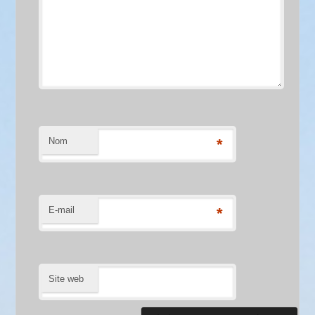
Nom
*
E-mail
*
Site web