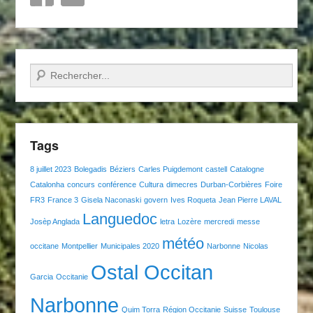
Recherche
Tags
8 juillet 2023
Bolegadis
Béziers
Carles Puigdemont
castell
Catalogne
Catalonha
concurs
conférence
Cultura
dimecres
Durban-Corbières
Foire
FR3
France 3
Gisela Naconaski
govern
Ives Roqueta
Jean Pierre LAVAL
Languedoc
Josèp Anglada
letra
Lozère
mercredi
messe
météo
occitane
Montpellier
Municipales 2020
Narbonne
Nicolas
Ostal Occitan
Garcia
Occitanie
Narbonne
Quim Torra
Région Occitanie
Suisse
Toulouse