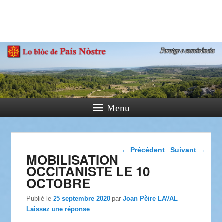
País Nòstre
Paratge e Convivència
Menu
Navigation dans les
←
Précédent
Suivant
→
MOBILISATION
articles
OCCITANISTE LE 10
OCTOBRE
Publié le
25 septembre 2020
par
Joan Pèire LAVAL
—
Laissez une réponse