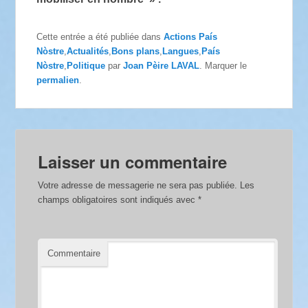
Cette entrée a été publiée dans
Actions País
Nòstre
,
Actualités
,
Bons plans
,
Langues
,
País
Nòstre
,
Politique
par
Joan Pèire LAVAL
. Marquer le
permalien
.
Laisser un commentaire
Votre adresse de messagerie ne sera pas publiée.
Les
champs obligatoires sont indiqués avec
*
Commentaire