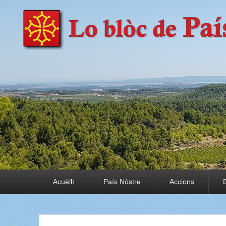
País Nòstre
Paratge e Convivència
Premier menu
Acuèlh
País Nòstre
Accions