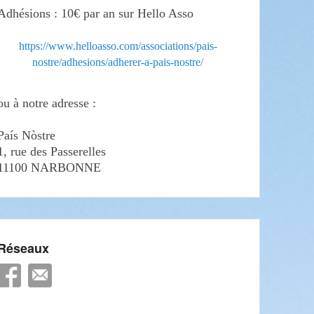
Adhésions : 10€ par an sur Hello Asso
https://www.helloasso.com/associations/pais-
nostre/adhesions/adherer-a-pais-nostre/
ou à notre adresse :
País Nòstre
1, rue des Passerelles
11100 NARBONNE
Réseaux