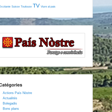
TV
Occitanie
Suisse
Toulouse
Viure al pais
Catégories
Actions País Nòstre
Actualités
Bolegadis
Bons plans