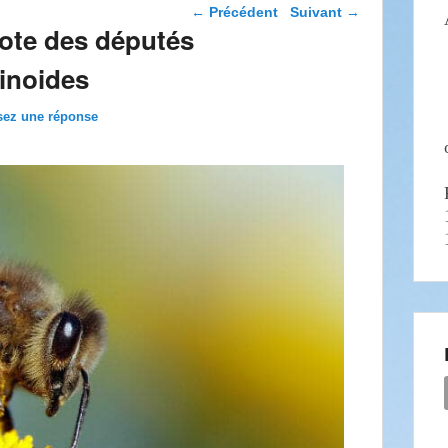
Navigation dans les
←
Précédent
Suivant
→
articles
ote des députés
tinoides
sez une réponse