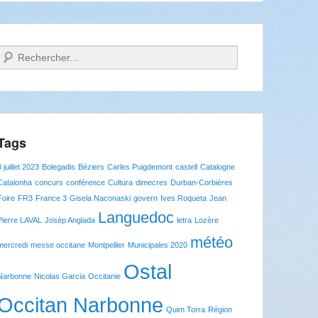
Recherche
Tags
8 juillet 2023
Bolegadis
Béziers
Carles Puigdemont
castell
Catalogne
Catalonha
concurs
conférence
Cultura
dimecres
Durban-Corbières
Foire
FR3
France 3
Gisela Naconaski
govern
Ives Roqueta
Jean
Languedoc
Pierre LAVAL
Josèp Anglada
letra
Lozère
météo
mercredi
messe occitane
Montpellier
Municipales 2020
Ostal
Narbonne
Nicolas Garcia
Occitanie
Occitan Narbonne
Quim Torra
Région