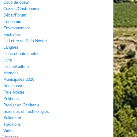
Coup de coeur
Cuisine/Gastronomie
Débat/Forum
Economie
Environnement
Festivités
La Lettre de País Nòstre
Langues
Liens et autres infos
Livre
Loisirs/Culture
Memoria
Municipales 2020
Non classé
País Nòstre
Politique
Produit en Occitanie
Sciences et Technologies
Solidaritat
Traditions
Vidéo