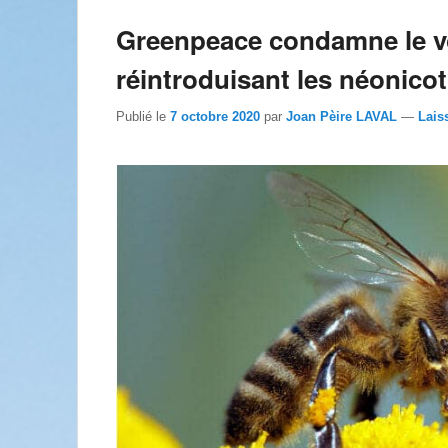
Greenpeace condamne le v
réintroduisant les néonico
Publié le
7 octobre 2020
par
Joan Pèire LAVAL
—
Lais