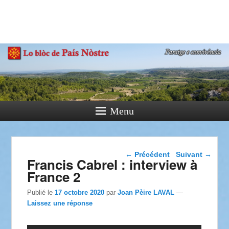
País Nòstre
Paratge e Convivència
Menu
Navigation dans les
←
Précédent
Suivant
→
Francis Cabrel : interview à
articles
France 2
Publié le
17 octobre 2020
par
Joan Pèire LAVAL
—
Laissez une réponse