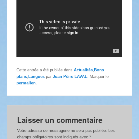
Cette entrée a été publiée dans
Actualités
,
Bons
plans
,
Langues
par
Joan Pèire LAVAL
. Marquer le
permalien
.
Laisser un commentaire
Votre adresse de messagerie ne sera pas publiée.
Les
champs obligatoires sont indiqués avec
*