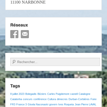
11100 NARBONNE
Réseaux
Recherche
Tags
8 juillet 2023
Bolegadis
Béziers
Carles Puigdemont
castell
Catalogne
Catalonha
concurs
conférence
Cultura
dimecres
Durban-Corbières
Foire
FR3
France 3
Gisela Naconaski
govern
Ives Roqueta
Jean Pierre LAVAL