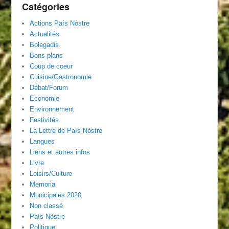
Catégories
Actions País Nòstre
Actualités
Bolegadis
Bons plans
Coup de coeur
Cuisine/Gastronomie
Débat/Forum
Economie
Environnement
Festivités
La Lettre de País Nòstre
Langues
Liens et autres infos
Livre
Loisirs/Culture
Memoria
Municipales 2020
Non classé
País Nòstre
Politique