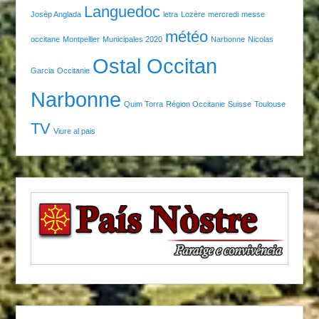
Languedoc
Josèp Anglada
letra
Lozère
mercredi
messe
météo
occitane
Montpellier
Municipales 2020
Narbonne
Nicolas
Ostal Occitan
Garcia
Occitanie
Narbonne
Quim Torra
Région Occitanie
Suisse
Toulouse
TV
Viure al pais