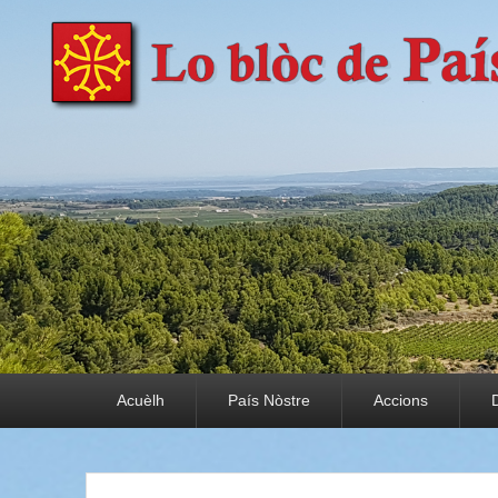
País Nòstre
Paratge e Convivència
Premier menu
Acuèlh
País Nòstre
Accions