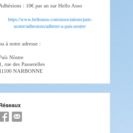
Adhésions : 10€ par an sur Hello Asso
https://www.helloasso.com/associations/pais-
nostre/adhesions/adherer-a-pais-nostre/
ou à notre adresse :
País Nòstre
1, rue des Passerelles
11100 NARBONNE
Réseaux