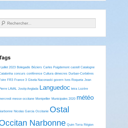
Recherche
Tags
8 juillet 2023
Bolegadis
Béziers
Carles Puigdemont
castell
Catalogne
Catalonha
concurs
conférence
Cultura
dimecres
Durban-Corbières
Foire
FR3
France 3
Gisela Naconaski
govern
Ives Roqueta
Jean
Languedoc
Pierre LAVAL
Josèp Anglada
letra
Lozère
météo
mercredi
messe occitane
Montpellier
Municipales 2020
Ostal
Narbonne
Nicolas Garcia
Occitanie
Occitan Narbonne
Quim Torra
Région