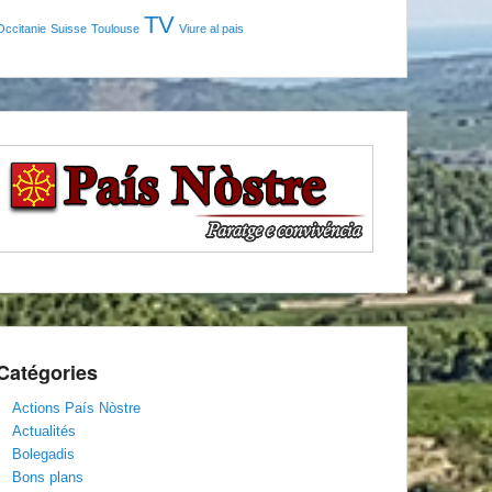
TV
Occitanie
Suisse
Toulouse
Viure al pais
Catégories
Actions País Nòstre
Actualités
Bolegadis
Bons plans