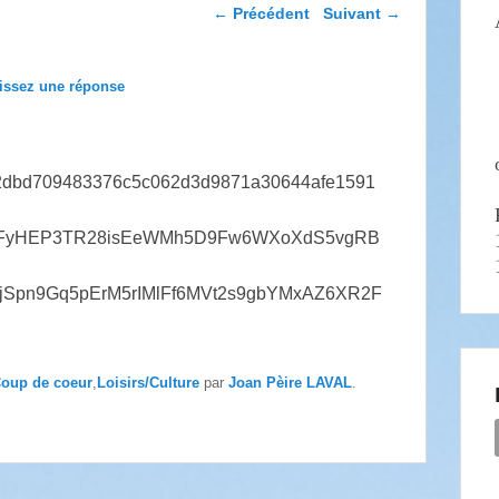
Navigation dans les
←
Précédent
Suivant
→
articles
issez une réponse
oup de coeur
,
Loisirs/Culture
par
Joan Pèire LAVAL
.