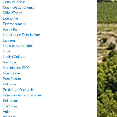
Coup de coeur
Cuisine/Gastronomie
Débat/Forum
Economie
Environnement
Festivités
La Lettre de País Nòstre
Langues
Liens et autres infos
Livre
Loisirs/Culture
Memoria
Municipales 2020
Non classé
País Nòstre
Politique
Produit en Occitanie
Sciences et Technologies
Solidaritat
Traditions
Vidéo