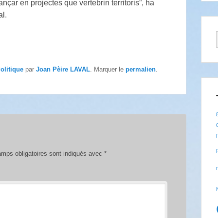
çar en projectes que vertebrin territoris”, ha
al.
olitique
par
Joan Pèire LAVAL
. Marquer le
permalien
.
mps obligatoires sont indiqués avec
*