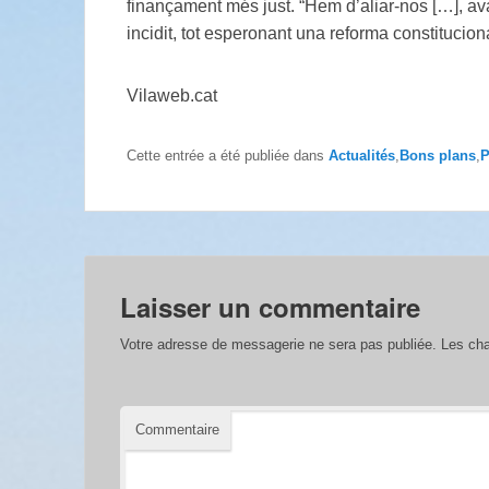
finançament més just. “Hem d’aliar-nos […], avan
incidit, tot esperonant una reforma constitucion
Vilaweb.cat
Cette entrée a été publiée dans
Actualités
,
Bons plans
,
P
Laisser un commentaire
Votre adresse de messagerie ne sera pas publiée.
Les cha
Commentaire