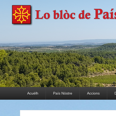
País Nòstre
Paratge e Convivència
Premier menu
Acuèlh
País Nòstre
Accions