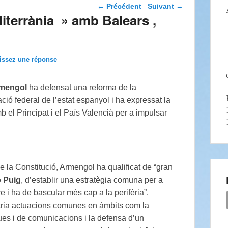
Navigation dans les
←
Précédent
Suivant
→
articles
errània » amb Balears ,
issez une réponse
rmengol
ha defensat una reforma de la
ció federal de l’estat espanyol i ha expressat la
mb el Principat i el País Valencià per a impulsar
 la Constitució, Armengol ha qualificat de “gran
 Puig
, d’establir una estratègia comuna per a
re i ha de bascular més cap a la perifèria”.
tria actuacions comunes en àmbits com la
ques i de comunicacions i la defensa d’un