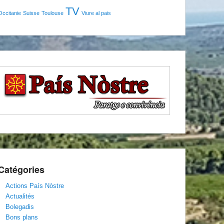
TV
Occitanie
Suisse
Toulouse
Viure al pais
Catégories
Actions País Nòstre
Actualités
Bolegadis
Bons plans