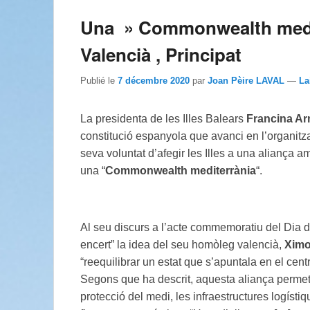
Una » Commonwealth medit
Valencià , Principat
Publié le
7 décembre 2020
par
Joan Pèire LAVAL
—
La
La presidenta de les Illes Balears
Francina A
constitució espanyola que avanci en l’organitza
seva voluntat d’afegir les Illes a una aliança a
una “
Commonwealth mediterrània
“.
Al seu discurs a l’acte commemoratiu del Dia de
encert” la idea del seu homòleg valencià,
Ximo
“reequilibrar un estat que s’apuntala en el cent
Segons que ha descrit, aquesta aliança perme
protecció del medi, les infraestructures logísti