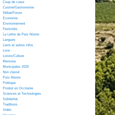
Coup de coeur
Cuisine/Gastronomie
Débat/Forum
Economie
Environnement
Festivités
La Lettre de País Nòstre
Langues
Liens et autres infos
Livre
Loisirs/Culture
Memoria
Municipales 2020
Non classé
País Nòstre
Politique
Produit en Occitanie
Sciences et Technologies
Solidaritat
Traditions
Vidéo