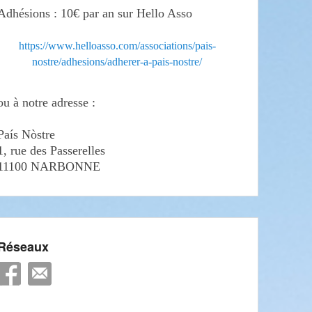
Adhésions : 10€ par an sur Hello Asso
https://www.helloasso.com/associations/pais-
nostre/adhesions/adherer-a-pais-nostre/
ou à notre adresse :
País Nòstre
1, rue des Passerelles
11100 NARBONNE
Réseaux