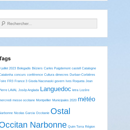
Recherche
Tags
8 juillet 2023
Bolegadis
Béziers
Carles Puigdemont
castell
Catalogne
Catalonha
concurs
conférence
Cultura
dimecres
Durban-Corbières
Foire
FR3
France 3
Gisela Naconaski
govern
Ives Roqueta
Jean
Languedoc
Pierre LAVAL
Josèp Anglada
letra
Lozère
météo
mercredi
messe occitane
Montpellier
Municipales 2020
Ostal
Narbonne
Nicolas Garcia
Occitanie
Occitan Narbonne
Quim Torra
Région