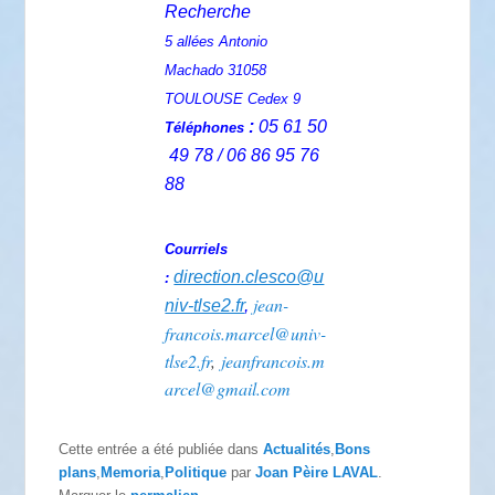
Recherche
5 allées Antonio
Machado 31058
TOULOUSE Cedex 9
:
05 61 50
Téléphones
49 78 / 06 86 95 76
88
Courriels
direction.clesco@u
:
jean-
niv-tlse2.fr
,
francois.marcel@univ-
tlse2.fr
,
jeanfrancois.m
arcel@gmail.com
Cette entrée a été publiée dans
Actualités
,
Bons
plans
,
Memoria
,
Politique
par
Joan Pèire LAVAL
.