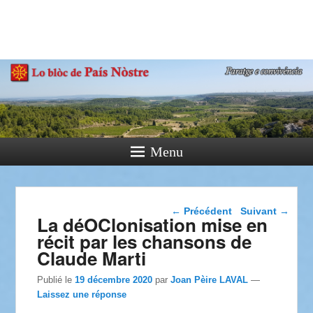
País Nòstre
Paratge e Convivència
Menu
Navigation dans les
←
Précédent
Suivant
→
La déOClonisation mise en
articles
récit par les chansons de
Claude Marti
Publié le
19 décembre 2020
par
Joan Pèire LAVAL
—
Laissez une réponse