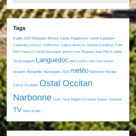
Tags
8 juillet 2023
Bolegadis
Béziers
Carles Puigdemont
castell
Catalogne
Catalonha
concurs
conférence
Cultura
dimecres
Durban-Corbières
Foire
FR3
France 3
Gisela Naconaski
govern
Ives Roqueta
Jean Pierre LAVAL
Languedoc
Josèp Anglada
letra
Lozère
mercredi
messe
météo
occitane
Montpellier
Municipales 2020
Narbonne
Nicolas
Ostal Occitan
Garcia
Occitanie
Narbonne
Quim Torra
Région Occitanie
Suisse
Toulouse
TV
Viure al pais