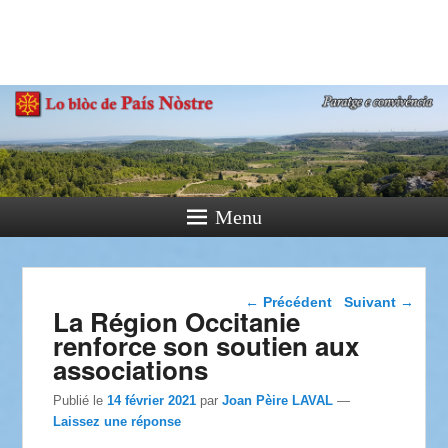
País Nòstre
Paratge e Convivència
Menu
Navigation dans les
←
Précédent
Suivant
→
La Région Occitanie
articles
renforce son soutien aux
associations
Publié le
14 février 2021
par
Joan Pèire LAVAL
—
Laissez une réponse