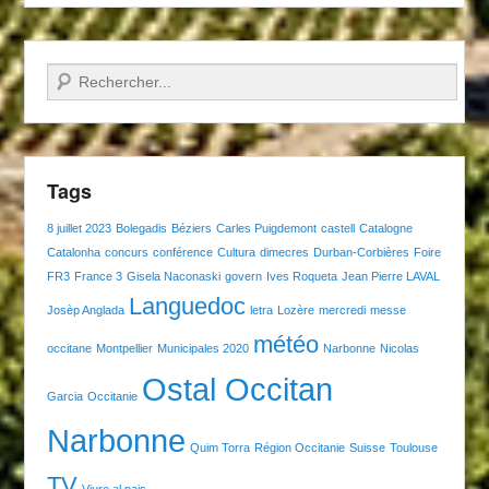
Recherche
Tags
8 juillet 2023
Bolegadis
Béziers
Carles Puigdemont
castell
Catalogne
Catalonha
concurs
conférence
Cultura
dimecres
Durban-Corbières
Foire
FR3
France 3
Gisela Naconaski
govern
Ives Roqueta
Jean Pierre LAVAL
Languedoc
Josèp Anglada
letra
Lozère
mercredi
messe
météo
occitane
Montpellier
Municipales 2020
Narbonne
Nicolas
Ostal Occitan
Garcia
Occitanie
Narbonne
Quim Torra
Région Occitanie
Suisse
Toulouse
TV
Viure al pais