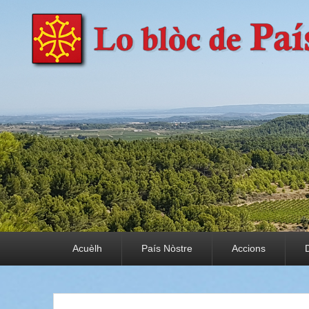
País Nòstre
Paratge e Convivència
Premier menu
Acuèlh
País Nòstre
Accions