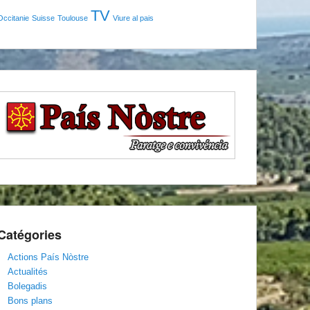
TV
Occitanie
Suisse
Toulouse
Viure al pais
Catégories
Actions País Nòstre
Actualités
Bolegadis
Bons plans