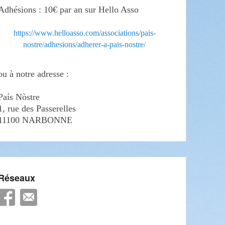
Adhésions : 10€ par an sur Hello Asso
https://www.helloasso.com/associations/pais-
nostre/adhesions/adherer-a-pais-nostre/
ou à notre adresse :
País Nòstre
1, rue des Passerelles
11100 NARBONNE
Réseaux