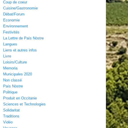
Coup de coeur
Cuisine/Gastronomie
Débat/Forum
Economie
Environnement
Festivités
La Lettre de País Nòstre
Langues
Liens et autres infos
Livre
Loisirs/Culture
Memoria
Municipales 2020
Non classé
País Nòstre
Politique
Produit en Occitanie
Sciences et Technologies
Solidaritat
Traditions
Vidéo