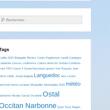
Recherche
Tags
8 juillet 2023
Bolegadis
Béziers
Carles Puigdemont
castell
Catalogne
Catalonha
concurs
conférence
Cultura
dimecres
Durban-Corbières
Foire
FR3
France 3
Gisela Naconaski
govern
Ives Roqueta
Jean
Languedoc
Pierre LAVAL
Josèp Anglada
letra
Lozère
météo
mercredi
messe occitane
Montpellier
Municipales 2020
Ostal
Narbonne
Nicolas Garcia
Occitanie
Occitan Narbonne
Quim Torra
Région