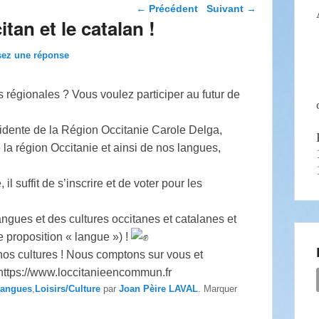
Navigation dans les
←
Précédent
Suivant
→
articles
tan et le catalan !
sez une réponse
 régionales ? Vous voulez participer au futur de
résidente de la Région Occitanie Carole Delga,
 la région Occitanie et ainsi de nos langues,
il suffit de s’inscrire et de voter pour les
angues et des cultures occitanes et catalanes et
e proposition « langue ») !
nos cultures ! Nous comptons sur vous et
 https://www.loccitanieencommun.fr
angues
,
Loisirs/Culture
par
Joan Pèire LAVAL
. Marquer