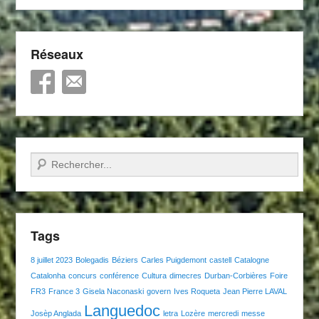
Réseaux
Recherche
Tags
8 juillet 2023
Bolegadis
Béziers
Carles Puigdemont
castell
Catalogne
Catalonha
concurs
conférence
Cultura
dimecres
Durban-Corbières
Foire
FR3
France 3
Gisela Naconaski
govern
Ives Roqueta
Jean Pierre LAVAL
Languedoc
Josèp Anglada
letra
Lozère
mercredi
messe