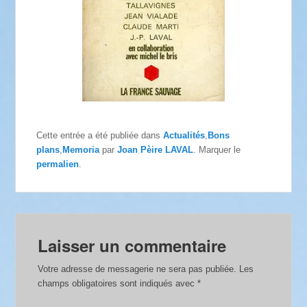
Cette entrée a été publiée dans
Actualités
,
Bons
plans
,
Memoria
par
Joan Pèire LAVAL
. Marquer le
permalien
.
Laisser un commentaire
Votre adresse de messagerie ne sera pas publiée.
Les
champs obligatoires sont indiqués avec
*