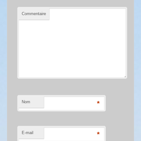
Commentaire
Nom
*
E-mail
*