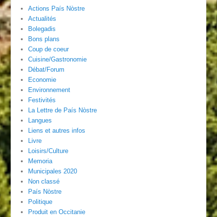
Actions País Nòstre
Actualités
Bolegadis
Bons plans
Coup de coeur
Cuisine/Gastronomie
Débat/Forum
Economie
Environnement
Festivités
La Lettre de País Nòstre
Langues
Liens et autres infos
Livre
Loisirs/Culture
Memoria
Municipales 2020
Non classé
País Nòstre
Politique
Produit en Occitanie