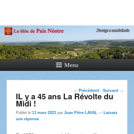
País Nòstre
Paratge e Convivència
Menu
Navigation dans les
←
Précédent
Suivant
→
IL y a 45 ans La Révolte du
articles
Midi !
Publié le
13 mars 2021
par
Joan Pèire LAVAL
—
Laissez
une réponse