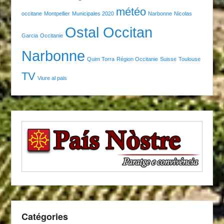
météo
occitane
Montpellier
Municipales 2020
Narbonne
Nicolas
Ostal Occitan
Garcia
Occitanie
Narbonne
Quim Torra
Région Occitanie
Suisse
Toulouse
TV
Viure al pais
Catégories