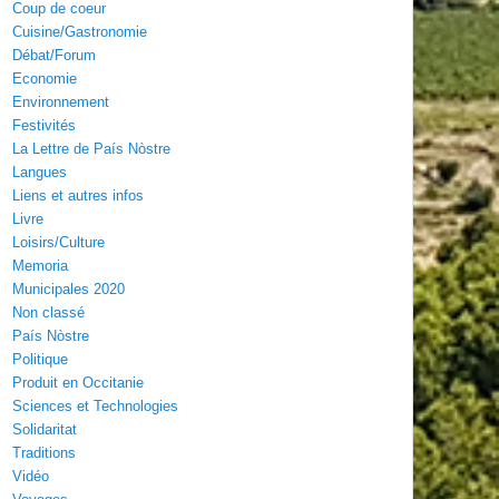
Coup de coeur
Cuisine/Gastronomie
Débat/Forum
Economie
Environnement
Festivités
La Lettre de País Nòstre
Langues
Liens et autres infos
Livre
Loisirs/Culture
Memoria
Municipales 2020
Non classé
País Nòstre
Politique
Produit en Occitanie
Sciences et Technologies
Solidaritat
Traditions
Vidéo