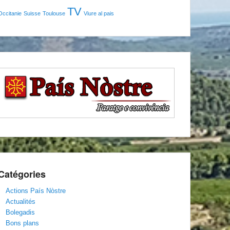
TV
Occitanie
Suisse
Toulouse
Viure al pais
Catégories
Actions País Nòstre
Actualités
Bolegadis
Bons plans