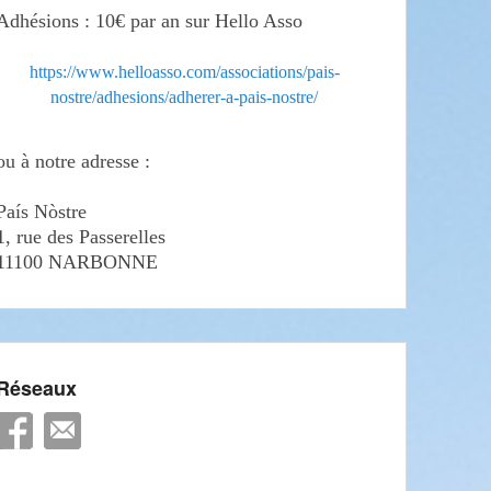
Adhésions : 10€ par an sur Hello Asso
https://www.helloasso.com/associations/pais-
nostre/adhesions/adherer-a-pais-nostre/
ou à notre adresse :
País Nòstre
1, rue des Passerelles
11100 NARBONNE
Réseaux