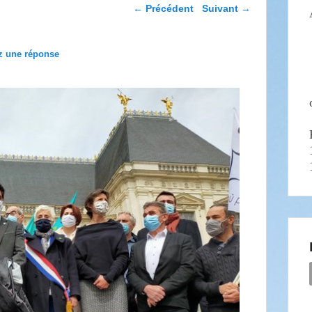
Navigation dans les
←
Précédent
Suivant
→
articles
z une réponse