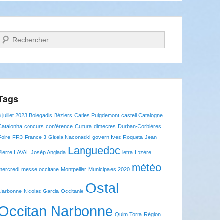
Recherche
Tags
8 juillet 2023
Bolegadis
Béziers
Carles Puigdemont
castell
Catalogne
Catalonha
concurs
conférence
Cultura
dimecres
Durban-Corbières
Foire
FR3
France 3
Gisela Naconaski
govern
Ives Roqueta
Jean
Languedoc
Pierre LAVAL
Josèp Anglada
letra
Lozère
météo
mercredi
messe occitane
Montpellier
Municipales 2020
Ostal
Narbonne
Nicolas Garcia
Occitanie
Occitan Narbonne
Quim Torra
Région