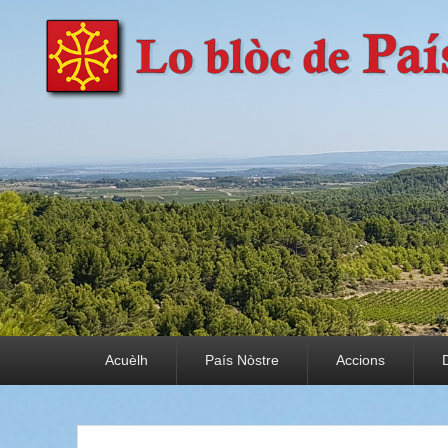
País Nòstre
Paratge e Convivència
Premier menu
Acuèlh
País Nòstre
Accions