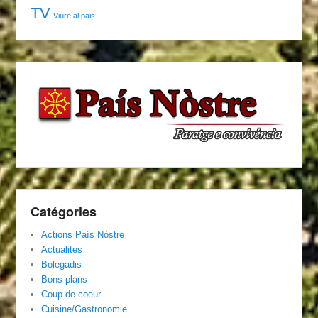
TV
Viure al pais
Catégories
Actions País Nòstre
Actualités
Bolegadis
Bons plans
Coup de coeur
Cuisine/Gastronomie