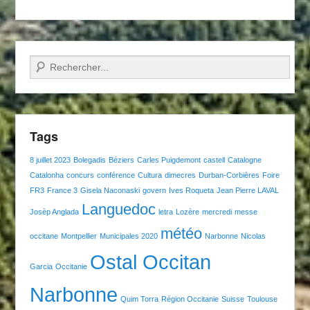
Recherche
Tags
8 juillet 2023
Bolegadis
Béziers
Carles Puigdemont
castell
Catalogne
Catalonha
concurs
conférence
Cultura
dimecres
Durban-Corbières
Foire
FR3
France 3
Gisela Naconaski
govern
Ives Roqueta
Jean Pierre LAVAL
Languedoc
Josèp Anglada
letra
Lozère
mercredi
messe
météo
occitane
Montpellier
Municipales 2020
Narbonne
Nicolas
Ostal Occitan
Garcia
Occitanie
Narbonne
Quim Torra
Région Occitanie
Suisse
Toulouse