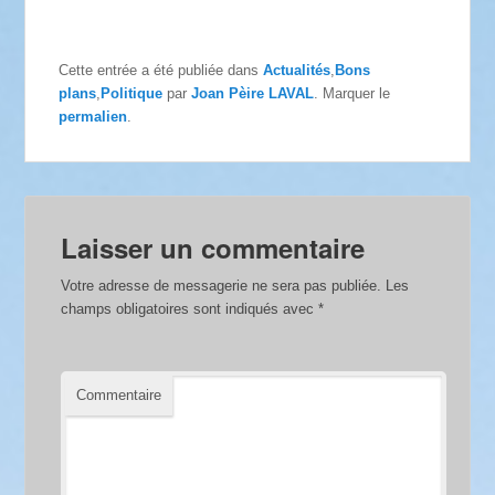
Cette entrée a été publiée dans
Actualités
,
Bons
plans
,
Politique
par
Joan Pèire LAVAL
. Marquer le
permalien
.
Laisser un commentaire
Votre adresse de messagerie ne sera pas publiée.
Les
champs obligatoires sont indiqués avec
*
Commentaire