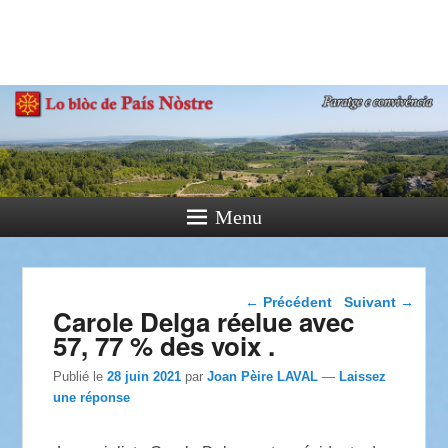
País Nòstre
Paratge e Convivència
Menu
Navigation dans les
←
Précédent
Suivant
→
Carole Delga réelue avec
articles
57, 77 % des voix .
Publié le
28 juin 2021
par
Joan Pèire LAVAL
—
Laissez
une réponse