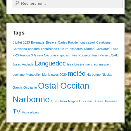
Recherche
Tags
8 juillet 2023
Bolegadis
Béziers
Carles Puigdemont
castell
Catalogne
Catalonha
concurs
conférence
Cultura
dimecres
Durban-Corbières
Foire
FR3
France 3
Gisela Naconaski
govern
Ives Roqueta
Jean Pierre LAVAL
Languedoc
Josèp Anglada
letra
Lozère
mercredi
messe
météo
occitane
Montpellier
Municipales 2020
Narbonne
Nicolas
Ostal Occitan
Garcia
Occitanie
Narbonne
Quim Torra
Région Occitanie
Suisse
Toulouse
TV
Viure al pais