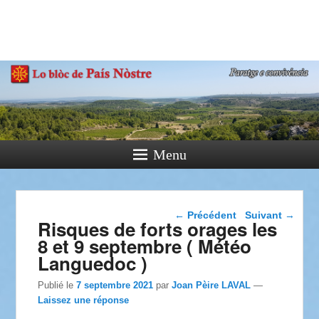
País Nòstre
Paratge e Convivència
Menu
Navigation dans les
←
Précédent
Suivant
→
Risques de forts orages les
articles
8 et 9 septembre ( Météo
Languedoc )
Publié le
7 septembre 2021
par
Joan Pèire LAVAL
—
Laissez une réponse