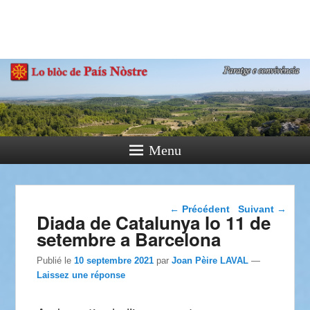
País Nòstre
Paratge e Convivència
Menu
Navigation dans les
←
Précédent
Suivant
→
Diada de Catalunya lo 11 de
articles
setembre a Barcelona
Publié le
10 septembre 2021
par
Joan Pèire LAVAL
—
Laissez une réponse