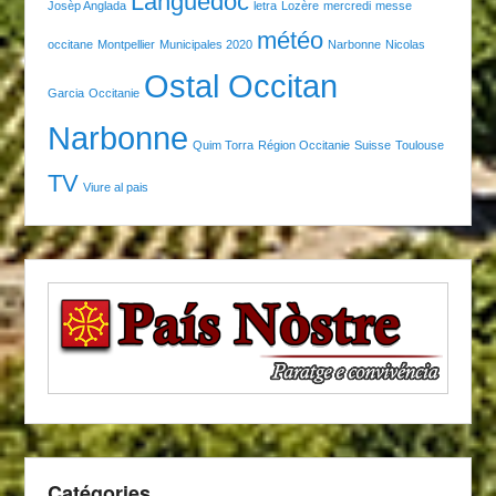
Languedoc
Josèp Anglada
letra
Lozère
mercredi
messe
météo
occitane
Montpellier
Municipales 2020
Narbonne
Nicolas
Ostal Occitan
Garcia
Occitanie
Narbonne
Quim Torra
Région Occitanie
Suisse
Toulouse
TV
Viure al pais
Catégories