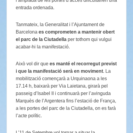
l’amplada de les portes d’accés dificultarien una
entrada ordenada.
Tanmateix, la Generalitat i l’Ajuntament de
Barcelona
es comprometen a mantenir obert
el parc de la Ciutadella
per tothom qui vulgui
acabar-hi la manifestació.
Això vol dir que
es manté el recorregut previst
i que la manifestació serà en moviment
. La
mobilització començarà a Urquinaona a les
17.14 h, baixarà per Via Laietana, girarà pel
passeig d’Isabel II i continuarà per l’avinguda
Marquès de l’Argentera fins l’estació de França,
a les portes del parc de la Ciutadella, on es farà
l’acte polític.
L’11 de Setembre vol tornar a situar la