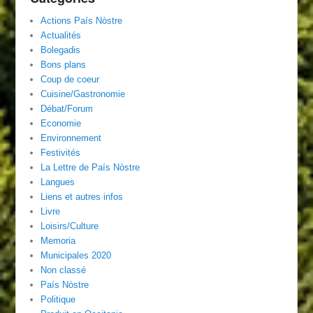
Actions País Nòstre
Actualités
Bolegadis
Bons plans
Coup de coeur
Cuisine/Gastronomie
Débat/Forum
Economie
Environnement
Festivités
La Lettre de País Nòstre
Langues
Liens et autres infos
Livre
Loisirs/Culture
Memoria
Municipales 2020
Non classé
País Nòstre
Politique