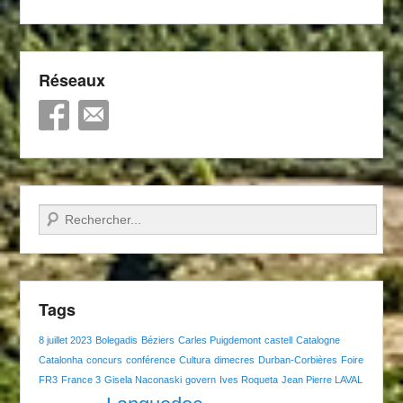
Réseaux
Recherche
Tags
8 juillet 2023
Bolegadis
Béziers
Carles Puigdemont
castell
Catalogne
Catalonha
concurs
conférence
Cultura
dimecres
Durban-Corbières
Foire
FR3
France 3
Gisela Naconaski
govern
Ives Roqueta
Jean Pierre LAVAL