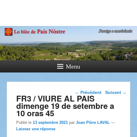
País Nòstre
Paratge e Convivència
Menu
Navigation dans les
←
Précédent
Suivant
→
FR3 / VIURE AL PAIS
articles
dimenge 19 de setembre a
10 oras 45
Publié le
13 septembre 2021
par
Joan Pèire LAVAL
—
Laissez une réponse