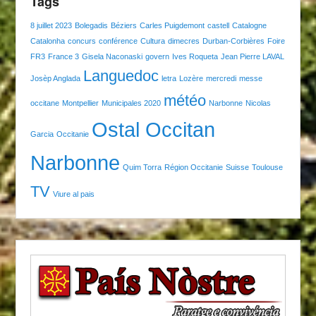
Tags
8 juillet 2023
Bolegadis
Béziers
Carles Puigdemont
castell
Catalogne
Catalonha
concurs
conférence
Cultura
dimecres
Durban-Corbières
Foire
FR3
France 3
Gisela Naconaski
govern
Ives Roqueta
Jean Pierre LAVAL
Languedoc
Josèp Anglada
letra
Lozère
mercredi
messe
météo
occitane
Montpellier
Municipales 2020
Narbonne
Nicolas
Ostal Occitan
Garcia
Occitanie
Narbonne
Quim Torra
Région Occitanie
Suisse
Toulouse
TV
Viure al pais