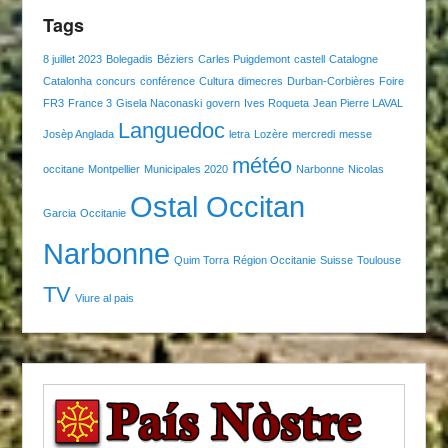
Tags
8 juillet 2023
Bolegadis
Béziers
Carles Puigdemont
castell
Catalogne
Catalonha
concurs
conférence
Cultura
dimecres
Durban-Corbières
Foire
FR3
France 3
Gisela Naconaski
govern
Ives Roqueta
Jean Pierre LAVAL
Languedoc
Josèp Anglada
letra
Lozère
mercredi
messe
météo
occitane
Montpellier
Municipales 2020
Narbonne
Nicolas
Ostal Occitan
Garcia
Occitanie
Narbonne
Quim Torra
Région Occitanie
Suisse
Toulouse
TV
Viure al pais