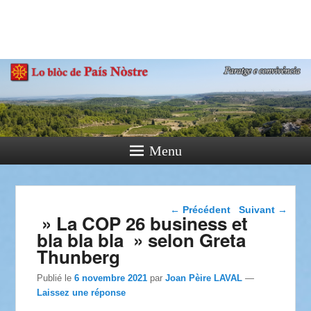
País Nòstre
Paratge e Convivència
Menu
Navigation dans les
←
Précédent
Suivant
→
» La COP 26 business et
articles
bla bla bla » selon Greta
Thunberg
Publié le
6 novembre 2021
par
Joan Pèire LAVAL
—
Laissez une réponse