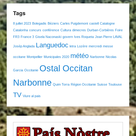
Tags
8 juillet 2023
Bolegadis
Béziers
Carles Puigdemont
castell
Catalogne
Catalonha
concurs
conférence
Cultura
dimecres
Durban-Corbières
Foire
FR3
France 3
Gisela Naconaski
govern
Ives Roqueta
Jean Pierre LAVAL
Languedoc
Josèp Anglada
letra
Lozère
mercredi
messe
météo
occitane
Montpellier
Municipales 2020
Narbonne
Nicolas
Ostal Occitan
Garcia
Occitanie
Narbonne
Quim Torra
Région Occitanie
Suisse
Toulouse
TV
Viure al pais