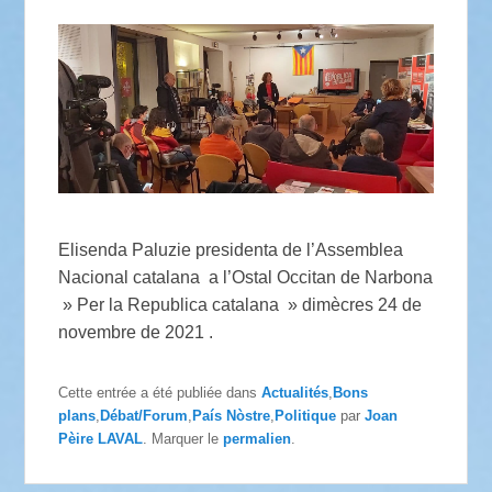
Elisenda Paluzie presidenta de l’Assemblea
Nacional catalana a l’Ostal Occitan de Narbona
» Per la Republica catalana » dimècres 24 de
novembre de 2021 .
Cette entrée a été publiée dans
Actualités
,
Bons
plans
,
Débat/Forum
,
País Nòstre
,
Politique
par
Joan
Pèire LAVAL
. Marquer le
permalien
.