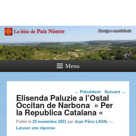
País Nòstre
Paratge e Convivència
Menu
Navigation dans les
←
Précédent
Suivant
→
Elisenda Paluzie a l’Ostal
articles
Occitan de Narbona » Per
la Republica Catalana «
Publié le
25 novembre 2021
par
Joan Pèire LAVAL
—
Laissez une réponse