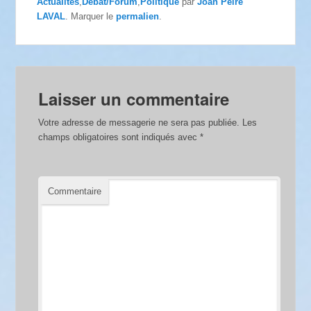
Actualités
,
Débat/Forum
,
Politique
par
Joan Pèire
LAVAL
. Marquer le
permalien
.
Laisser un commentaire
Votre adresse de messagerie ne sera pas publiée.
Les
champs obligatoires sont indiqués avec
*
Commentaire