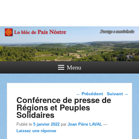
País Nòstre
Paratge e Convivència
Menu
Navigation dans les
←
Précédent
Suivant
→
Conférence de presse de
articles
Régions et Peuples
Solidaires
Publié le
5 janvier 2022
par
Joan Pèire LAVAL
—
Laissez une réponse