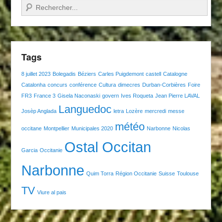
Recherche
Tags
8 juillet 2023
Bolegadis
Béziers
Carles Puigdemont
castell
Catalogne
Catalonha
concurs
conférence
Cultura
dimecres
Durban-Corbières
Foire
FR3
France 3
Gisela Naconaski
govern
Ives Roqueta
Jean Pierre LAVAL
Languedoc
Josèp Anglada
letra
Lozère
mercredi
messe
météo
occitane
Montpellier
Municipales 2020
Narbonne
Nicolas
Ostal Occitan
Garcia
Occitanie
Narbonne
Quim Torra
Région Occitanie
Suisse
Toulouse
TV
Viure al pais