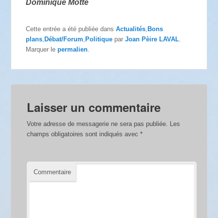
Dominique Motte
Cette entrée a été publiée dans
Actualités
,
Bons
plans
,
Débat/Forum
,
Politique
par
Joan Pèire LAVAL
.
Marquer le
permalien
.
Laisser un commentaire
Votre adresse de messagerie ne sera pas publiée.
Les
champs obligatoires sont indiqués avec
*
Commentaire