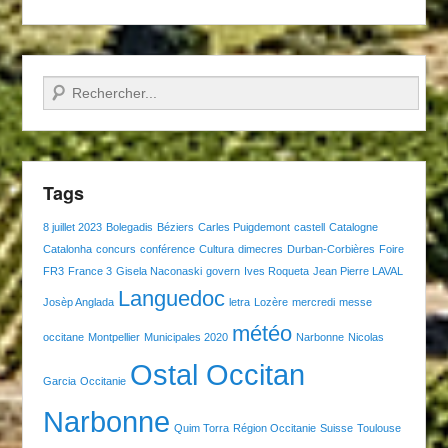
Recherche
Tags
8 juillet 2023
Bolegadis
Béziers
Carles Puigdemont
castell
Catalogne
Catalonha
concurs
conférence
Cultura
dimecres
Durban-Corbières
Foire
FR3
France 3
Gisela Naconaski
govern
Ives Roqueta
Jean Pierre LAVAL
Languedoc
Josèp Anglada
letra
Lozère
mercredi
messe
météo
occitane
Montpellier
Municipales 2020
Narbonne
Nicolas
Ostal Occitan
Garcia
Occitanie
Narbonne
Quim Torra
Région Occitanie
Suisse
Toulouse