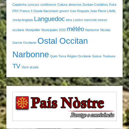
Catalonha
concurs
conférence
Cultura
dimecres
Durban-Corbières
Foire
FR3
France 3
Gisela Naconaski
govern
Ives Roqueta
Jean Pierre LAVAL
Languedoc
Josèp Anglada
letra
Lozère
mercredi
messe
météo
occitane
Montpellier
Municipales 2020
Narbonne
Nicolas
Ostal Occitan
Garcia
Occitanie
Narbonne
Quim Torra
Région Occitanie
Suisse
Toulouse
TV
Viure al pais