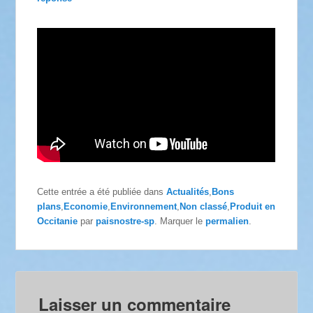
Cette entrée a été publiée dans
Actualités
,
Bons
plans
,
Economie
,
Environnement
,
Non classé
,
Produit en
Occitanie
par
paisnostre-sp
. Marquer le
permalien
.
Laisser un commentaire