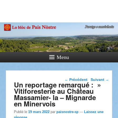
País Nòstre
Paratge e Convivència
Menu
Navigation dans les
←
Précédent
Suivant
→
Un reportage remarqué : »
articles
Vitiforesterie au Château
Massamier- la – Mignarde
en Minervois
Publié le
19 mars 2022
par
paisnostre-sp
—
Laissez une
réponse