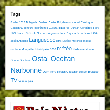
Tags
8 juillet 2023
Bolegadis
Béziers
Carles Puigdemont
castell
Catalogne
Catalonha
concurs
conférence
Cultura
dimecres
Durban-Corbières
Foire
FR3
France 3
Gisela Naconaski
govern
Ives Roqueta
Jean Pierre LAVAL
Languedoc
Josèp Anglada
letra
Lozère
mercredi
messe
météo
occitane
Montpellier
Municipales 2020
Narbonne
Nicolas
Ostal Occitan
Garcia
Occitanie
Narbonne
Quim Torra
Région Occitanie
Suisse
Toulouse
TV
Viure al pais