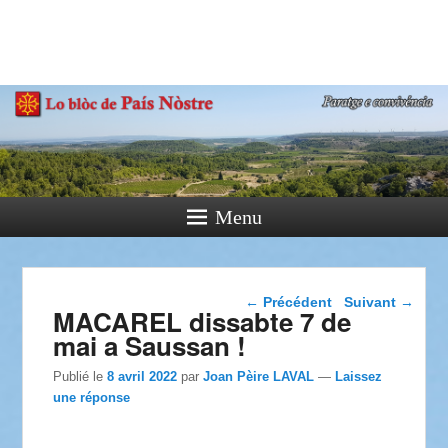
País Nòstre
Paratge e Convivència
Menu
Navigation dans les
←
Précédent
Suivant
→
MACAREL dissabte 7 de
articles
mai a Saussan !
Publié le
8 avril 2022
par
Joan Pèire LAVAL
—
Laissez
une réponse