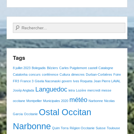
Recherche
Tags
8 juillet 2023
Bolegadis
Béziers
Carles Puigdemont
castell
Catalogne
Catalonha
concurs
conférence
Cultura
dimecres
Durban-Corbières
Foire
FR3
France 3
Gisela Naconaski
govern
Ives Roqueta
Jean Pierre LAVAL
Languedoc
Josèp Anglada
letra
Lozère
mercredi
messe
météo
occitane
Montpellier
Municipales 2020
Narbonne
Nicolas
Ostal Occitan
Garcia
Occitanie
Narbonne
Quim Torra
Région Occitanie
Suisse
Toulouse