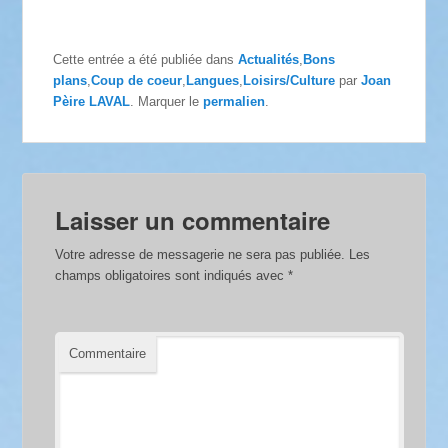
Cette entrée a été publiée dans
Actualités
,
Bons
plans
,
Coup de coeur
,
Langues
,
Loisirs/Culture
par
Joan
Pèire LAVAL
. Marquer le
permalien
.
Laisser un commentaire
Votre adresse de messagerie ne sera pas publiée.
Les
champs obligatoires sont indiqués avec
*
Commentaire