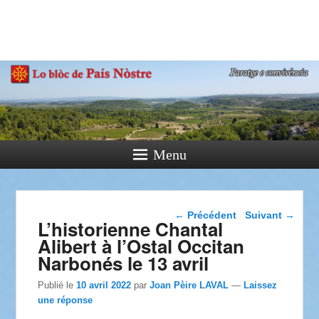
País Nòstre
Paratge e Convivència
Menu
Navigation dans les
←
Précédent
Suivant
→
L’historienne Chantal
articles
Alibert à l’Ostal Occitan
Narbonés le 13 avril
Publié le
10 avril 2022
par
Joan Pèire LAVAL
—
Laissez
une réponse