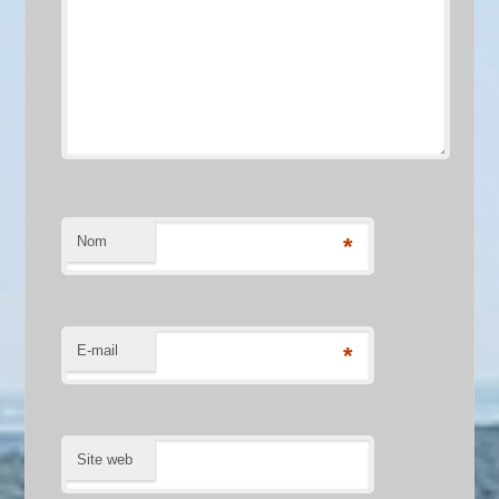
Nom
*
E-mail
*
Site web