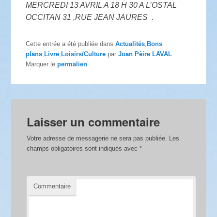
MERCREDI 13 AVRIL A 18 H 30 A L’OSTAL
OCCITAN 31 ,RUE JEAN JAURES
.
Cette entrée a été publiée dans
Actualités
,
Bons
plans
,
Livre
,
Loisirs/Culture
par
Joan Pèire LAVAL
.
Marquer le
permalien
.
Laisser un commentaire
Votre adresse de messagerie ne sera pas publiée.
Les
champs obligatoires sont indiqués avec
*
Commentaire