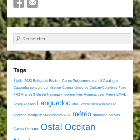
Recherche
Tags
8 juillet 2023
Bolegadis
Béziers
Carles Puigdemont
castell
Catalogne
Catalonha
concurs
conférence
Cultura
dimecres
Durban-Corbières
Foire
FR3
France 3
Gisela Naconaski
govern
Ives Roqueta
Jean Pierre LAVAL
Languedoc
Josèp Anglada
letra
Lozère
mercredi
messe
météo
occitane
Montpellier
Municipales 2020
Narbonne
Nicolas
Ostal Occitan
Garcia
Occitanie