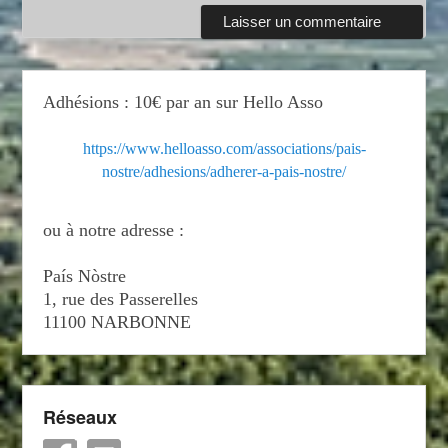
Adhésions : 10€ par an sur Hello Asso
https://www.helloasso.com/associations/pais-
nostre/adhesions/adherer-a-pais-nostre/
ou à notre adresse :
País Nòstre
1, rue des Passerelles
11100 NARBONNE
Réseaux