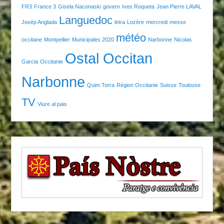
FR3
France 3
Gisela Naconaski
govern
Ives Roqueta
Jean Pierre LAVAL
Languedoc
Josèp Anglada
letra
Lozère
mercredi
messe
météo
occitane
Montpellier
Municipales 2020
Narbonne
Nicolas
Ostal Occitan
Garcia
Occitanie
Narbonne
Quim Torra
Région Occitanie
Suisse
Toulouse
TV
Viure al pais