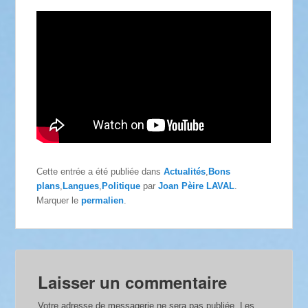
Cette entrée a été publiée dans
Actualités
,
Bons
plans
,
Langues
,
Politique
par
Joan Pèire LAVAL
.
Marquer le
permalien
.
Laisser un commentaire
Votre adresse de messagerie ne sera pas publiée.
Les