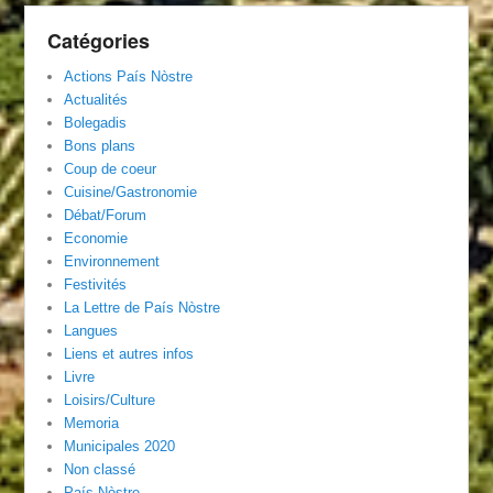
Catégories
Actions País Nòstre
Actualités
Bolegadis
Bons plans
Coup de coeur
Cuisine/Gastronomie
Débat/Forum
Economie
Environnement
Festivités
La Lettre de País Nòstre
Langues
Liens et autres infos
Livre
Loisirs/Culture
Memoria
Municipales 2020
Non classé
País Nòstre