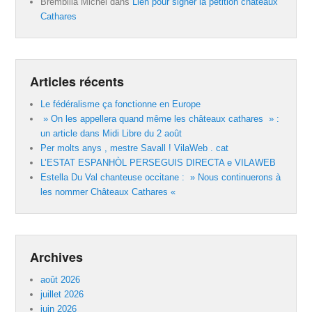
Brembilla Michel
dans
Lien pour signer la pétition châteaux
Cathares
Articles récents
Le fédéralisme ça fonctionne en Europe
» On les appellera quand même les châteaux cathares » :
un article dans Midi Libre du 2 août
Per molts anys , mestre Savall ! VilaWeb . cat
L’ESTAT ESPANHÒL PERSEGUIS DIRECTA e VILAWEB
Estella Du Val chanteuse occitane : » Nous continuerons à
les nommer Châteaux Cathares «
Archives
août 2026
juillet 2026
juin 2026