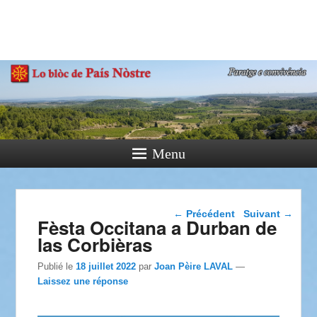
País Nòstre
Paratge e Convivència
Menu
Navigation dans les
←
Précédent
Suivant
→
Fèsta Occitana a Durban de
articles
las Corbièras
Publié le
18 juillet 2022
par
Joan Pèire LAVAL
—
Laissez une réponse