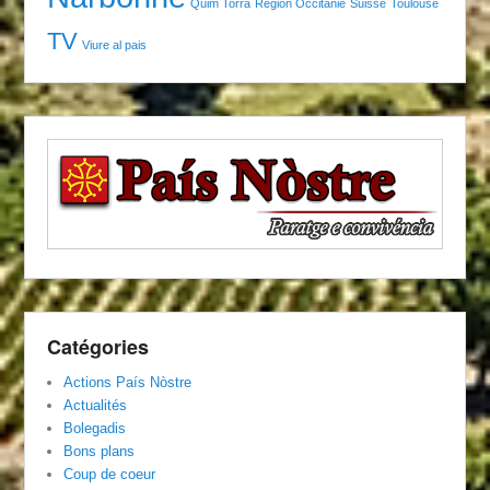
Quim Torra
Région Occitanie
Suisse
Toulouse
TV
Viure al pais
Catégories
Actions País Nòstre
Actualités
Bolegadis
Bons plans
Coup de coeur