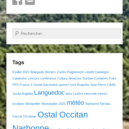
Recherche
Tags
8 juillet 2023
Bolegadis
Béziers
Carles Puigdemont
castell
Catalogne
Catalonha
concurs
conférence
Cultura
dimecres
Durban-Corbières
Foire
FR3
France 3
Gisela Naconaski
govern
Ives Roqueta
Jean Pierre LAVAL
Languedoc
Josèp Anglada
letra
Lozère
mercredi
messe
météo
occitane
Montpellier
Municipales 2020
Narbonne
Nicolas
Ostal Occitan
Garcia
Occitanie
Narbonne