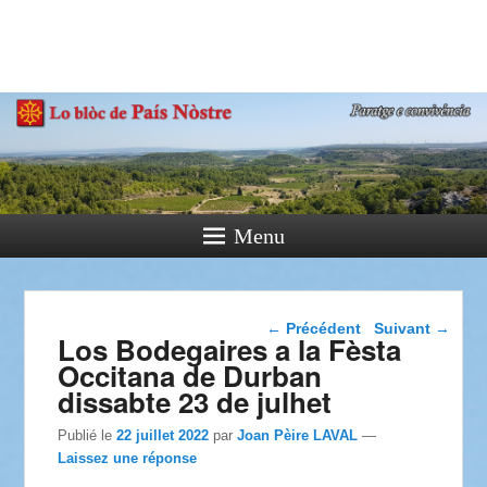
País Nòstre
Paratge e Convivència
Menu
Navigation dans les
←
Précédent
Suivant
→
Los Bodegaires a la Fèsta
articles
Occitana de Durban
dissabte 23 de julhet
Publié le
22 juillet 2022
par
Joan Pèire LAVAL
—
Laissez une réponse