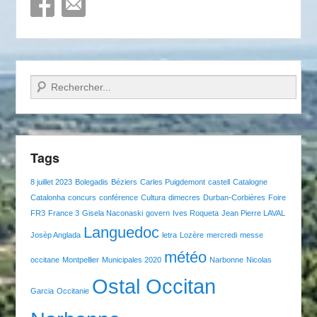
Recherche
Tags
8 juillet 2023
Bolegadis
Béziers
Carles Puigdemont
castell
Catalogne
Catalonha
concurs
conférence
Cultura
dimecres
Durban-Corbières
Foire
FR3
France 3
Gisela Naconaski
govern
Ives Roqueta
Jean Pierre LAVAL
Languedoc
Josèp Anglada
letra
Lozère
mercredi
messe
météo
occitane
Montpellier
Municipales 2020
Narbonne
Nicolas
Ostal Occitan
Garcia
Occitanie