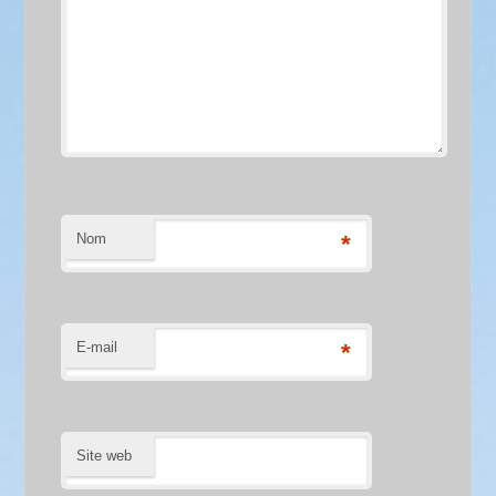
Nom
*
E-mail
*
Site web