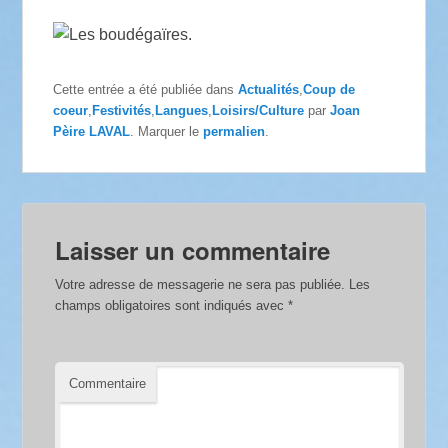
Cette entrée a été publiée dans
Actualités
,
Coup de
coeur
,
Festivités
,
Langues
,
Loisirs/Culture
par
Joan
Pèire LAVAL
. Marquer le
permalien
.
Laisser un commentaire
Votre adresse de messagerie ne sera pas publiée.
Les
champs obligatoires sont indiqués avec
*
Commentaire