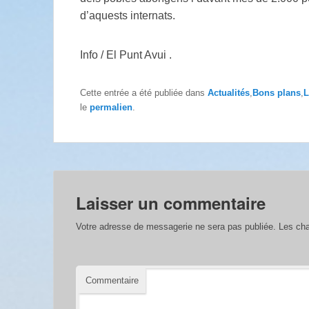
d’aquests internats.
Info / El Punt Avui .
Cette entrée a été publiée dans
Actualités
,
Bons plans
,
L
le
permalien
.
Laisser un commentaire
Votre adresse de messagerie ne sera pas publiée.
Les cha
Commentaire