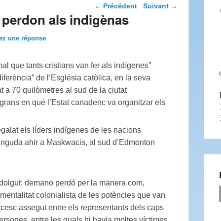
Navigation dans les
←
Précédent
Suivant
→
articles
perdon als indigènas
ez une réponse
l que tants cristians van fer als indígenes”
diferència” de l’Església catòlica, en la seva
t a 70 quilòmetres al sud de la ciutat
grans en què l’Estat canadenc va organitzar els
nt dolgut: demano perdó per la manera com,
mentalitat colonialista de les potències que van
ncesc assegut entre els representants dels caps
rsones, entre les quals hi havia moltes víctimes