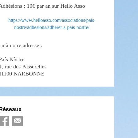
Adhésions : 10€ par an sur Hello Asso
https://www.helloasso.com/associations/pais-
nostre/adhesions/adherer-a-pais-nostre/
ou à notre adresse :
País Nòstre
1, rue des Passerelles
11100 NARBONNE
Réseaux