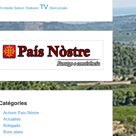
TV
Occitanie
Suisse
Toulouse
Viure al pais
Catégories
Actions País Nòstre
Actualités
Bolegadis
Bons plans