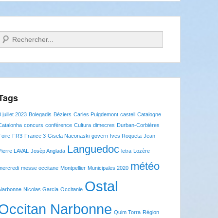
Recherche
Tags
8 juillet 2023
Bolegadis
Béziers
Carles Puigdemont
castell
Catalogne
Catalonha
concurs
conférence
Cultura
dimecres
Durban-Corbières
Foire
FR3
France 3
Gisela Naconaski
govern
Ives Roqueta
Jean
Languedoc
Pierre LAVAL
Josèp Anglada
letra
Lozère
météo
mercredi
messe occitane
Montpellier
Municipales 2020
Ostal
Narbonne
Nicolas Garcia
Occitanie
Occitan Narbonne
Quim Torra
Région