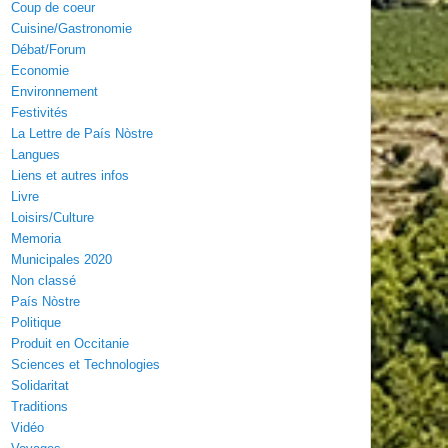
Coup de coeur
Cuisine/Gastronomie
Débat/Forum
Economie
Environnement
Festivités
La Lettre de País Nòstre
Langues
Liens et autres infos
Livre
Loisirs/Culture
Memoria
Municipales 2020
Non classé
País Nòstre
Politique
Produit en Occitanie
Sciences et Technologies
Solidaritat
Traditions
Vidéo