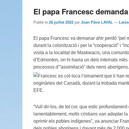
El papa Francesc demanda 
Publié le
26 juillet 2022
par
Joan Pèire LAVAL
—
Laiss
El papa Francesc va demanar ahir perdó “pel ma
durant la colonització i per la “cooperació” i “in
visita a la localitat de Maskwacis, una comunita
d’Edmonton, on hi havia un dels internats més 
processos d’“assimilació” dels nens aborígens.
“Vull dir-los, de tot cor, que estic profundame
lamentablement, molts cristians van adoptar la 
oprimir els pobles indígenes”, va anunciar Fra
dels pobles aborígens i davant més de 2.000 pe