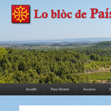
País Nòstre
Paratge e Convivència
Premier menu
Acuèlh
País Nòstre
Accions