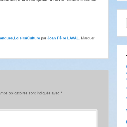
angues
,
Loisirs/Culture
par
Joan Pèire LAVAL
. Marquer
mps obligatoires sont indiqués avec
*