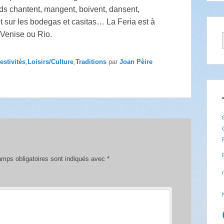
ards chantent, mangent, boivent, dansent,
t sur les bodegas et casitas… La Feria est à
 Venise ou Rio.
estivités
,
Loisirs/Culture
,
Traditions
par
Joan Pèire
mps obligatoires sont indiqués avec
*