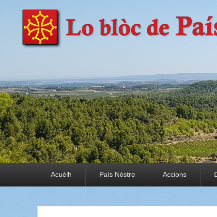
País Nòstre
Paratge e Convivència
Premier menu
Acuèlh
País Nòstre
Accions