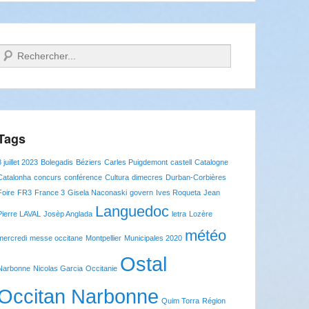
Recherche
Tags
8 juillet 2023
Bolegadis
Béziers
Carles Puigdemont
castell
Catalogne
Catalonha
concurs
conférence
Cultura
dimecres
Durban-Corbières
Foire
FR3
France 3
Gisela Naconaski
govern
Ives Roqueta
Jean
Languedoc
Pierre LAVAL
Josèp Anglada
letra
Lozère
météo
mercredi
messe occitane
Montpellier
Municipales 2020
Ostal
Narbonne
Nicolas Garcia
Occitanie
Occitan Narbonne
Quim Torra
Région