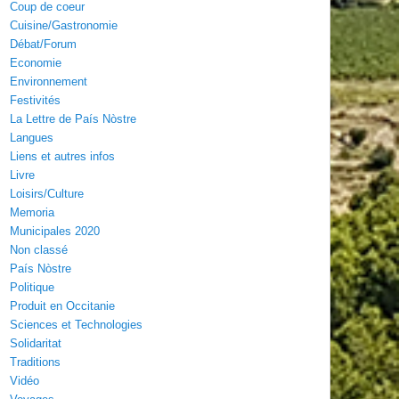
Coup de coeur
Cuisine/Gastronomie
Débat/Forum
Economie
Environnement
Festivités
La Lettre de País Nòstre
Langues
Liens et autres infos
Livre
Loisirs/Culture
Memoria
Municipales 2020
Non classé
País Nòstre
Politique
Produit en Occitanie
Sciences et Technologies
Solidaritat
Traditions
Vidéo