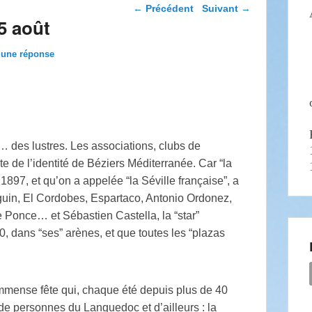
Navigation dans les
←
Précédent
Suivant
→
articles
5 août
 une réponse
uis… des lustres. Les associations, clubs de
e de l’identité de Béziers Méditerranée. Car “la
 1897, et qu’on a appelée “la Séville française”, a
guin, El Cordobes, Espartaco, Antonio Ordonez,
 Ponce… et Sébastien Castella, la “star”
00, dans “ses” arènes, et que toutes les “plazas
’immense fête qui, chaque été depuis plus de 40
 de personnes du Languedoc et d’ailleurs : la