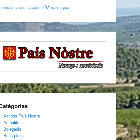
TV
Occitanie
Suisse
Toulouse
Viure al pais
Catégories
Actions País Nòstre
Actualités
Bolegadis
Bons plans