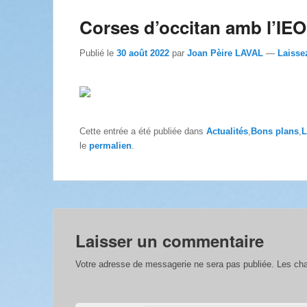
Corses d’occitan amb l’IEO
Publié le
30 août 2022
par
Joan Pèire LAVAL
—
Laisse
Cette entrée a été publiée dans
Actualités
,
Bons plans
,
L
le
permalien
.
Laisser un commentaire
Votre adresse de messagerie ne sera pas publiée.
Les cha