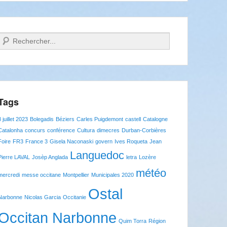
Recherche
Tags
8 juillet 2023
Bolegadis
Béziers
Carles Puigdemont
castell
Catalogne
Catalonha
concurs
conférence
Cultura
dimecres
Durban-Corbières
Foire
FR3
France 3
Gisela Naconaski
govern
Ives Roqueta
Jean
Languedoc
Pierre LAVAL
Josèp Anglada
letra
Lozère
météo
mercredi
messe occitane
Montpellier
Municipales 2020
Ostal
Narbonne
Nicolas Garcia
Occitanie
Occitan Narbonne
Quim Torra
Région