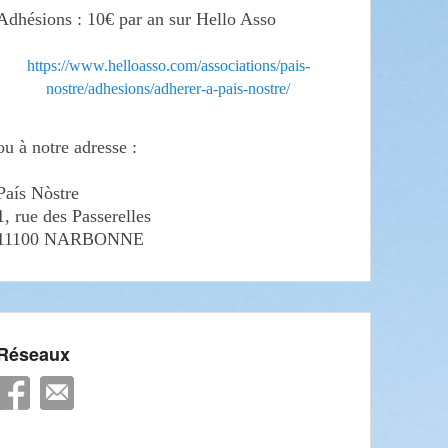
Adhésions : 10€ par an sur Hello Asso
https://www.helloasso.com/associations/pais-
nostre/adhesions/adherer-a-pais-nostre/
ou à notre adresse :
País Nòstre
1, rue des Passerelles
11100 NARBONNE
Réseaux