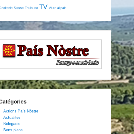
TV
Occitanie
Suisse
Toulouse
Viure al pais
Catégories
Actions País Nòstre
Actualités
Bolegadis
Bons plans