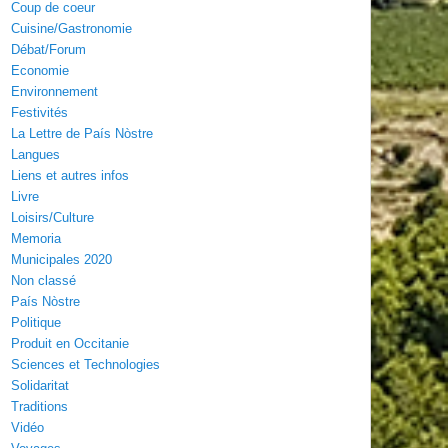
Coup de coeur
Cuisine/Gastronomie
Débat/Forum
Economie
Environnement
Festivités
La Lettre de País Nòstre
Langues
Liens et autres infos
Livre
Loisirs/Culture
Memoria
Municipales 2020
Non classé
País Nòstre
Politique
Produit en Occitanie
Sciences et Technologies
Solidaritat
Traditions
Vidéo