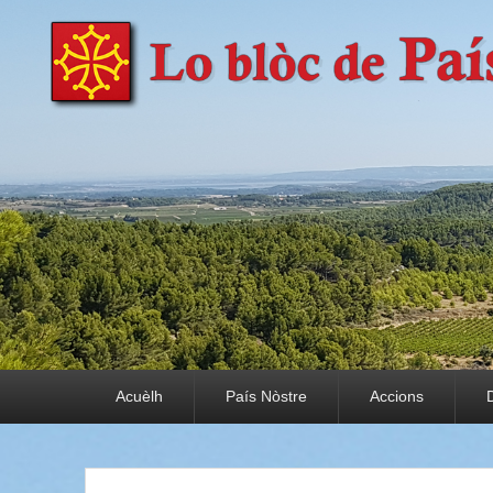
País Nòstre
Paratge e Convivència
Premier menu
Acuèlh
País Nòstre
Accions