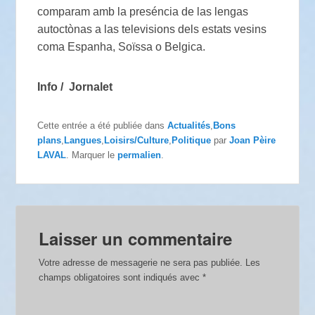
comparam amb la preséncia de las lengas
autoctònas a las televisions dels estats vesins
coma Espanha, Soïssa o Belgica.
Info / Jornalet
Cette entrée a été publiée dans
Actualités
,
Bons
plans
,
Langues
,
Loisirs/Culture
,
Politique
par
Joan Pèire
LAVAL
. Marquer le
permalien
.
Laisser un commentaire
Votre adresse de messagerie ne sera pas publiée.
Les
champs obligatoires sont indiqués avec
*