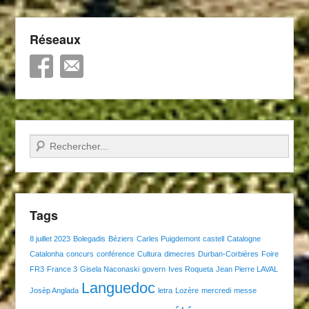
Réseaux
Recherche
Tags
8 juillet 2023
Bolegadis
Béziers
Carles Puigdemont
castell
Catalogne
Catalonha
concurs
conférence
Cultura
dimecres
Durban-Corbières
Foire
FR3
France 3
Gisela Naconaski
govern
Ives Roqueta
Jean Pierre LAVAL
Languedoc
Josèp Anglada
letra
Lozère
mercredi
messe