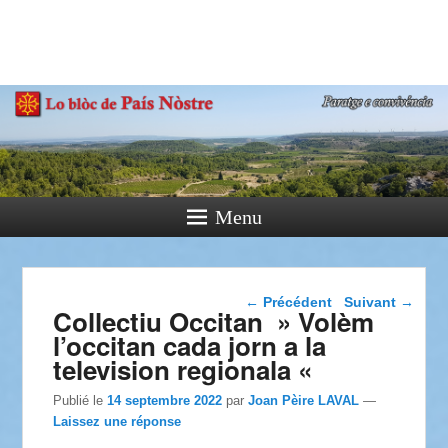
País Nòstre
Paratge e Convivència
Menu
Navigation dans les
←
Précédent
Suivant
→
Collectiu Occitan » Volèm
articles
l’occitan cada jorn a la
television regionala «
Publié le
14 septembre 2022
par
Joan Pèire LAVAL
—
Laissez une réponse