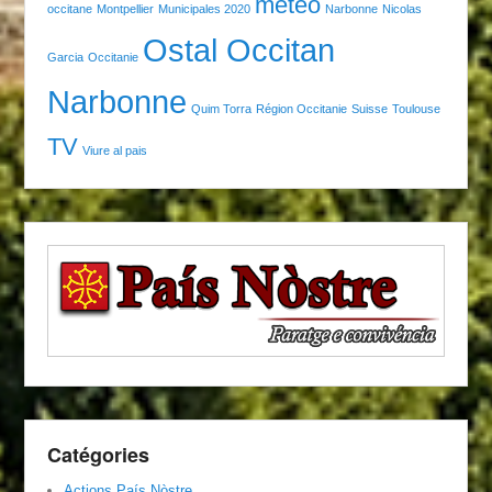
météo
occitane
Montpellier
Municipales 2020
Narbonne
Nicolas
Ostal Occitan
Garcia
Occitanie
Narbonne
Quim Torra
Région Occitanie
Suisse
Toulouse
TV
Viure al pais
Catégories
Actions País Nòstre