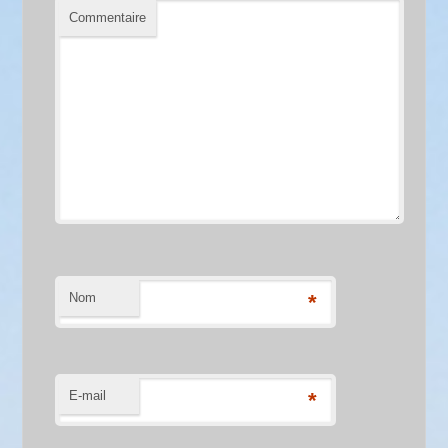
Commentaire
Nom
*
E-mail
*