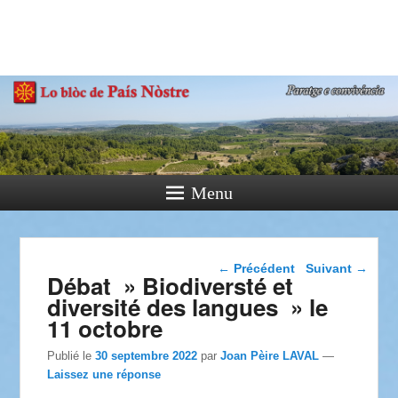
País Nòstre
Paratge e Convivència
Menu
Navigation dans les
←
Précédent
Suivant
→
Débat » Biodiversté et
articles
diversité des langues » le
11 octobre
Publié le
30 septembre 2022
par
Joan Pèire LAVAL
—
Laissez une réponse