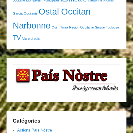
occitane
Montpellier
Municipales 2020
Narbonne
Nicolas
Ostal Occitan
Garcia
Occitanie
Narbonne
Quim Torra
Région Occitanie
Suisse
Toulouse
TV
Viure al pais
Catégories
Actions País Nòstre