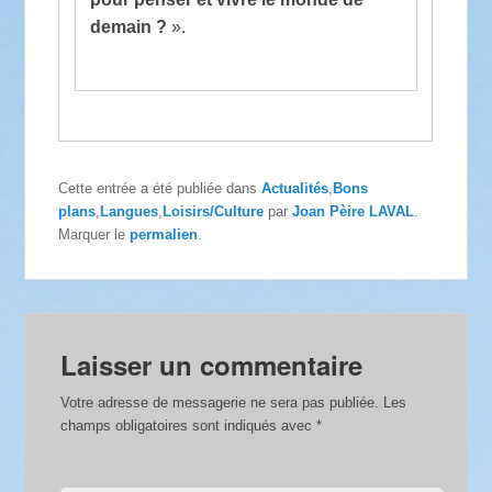
demain ?
».
Cette entrée a été publiée dans
Actualités
,
Bons
plans
,
Langues
,
Loisirs/Culture
par
Joan Pèire LAVAL
.
Marquer le
permalien
.
Laisser un commentaire
Votre adresse de messagerie ne sera pas publiée.
Les
champs obligatoires sont indiqués avec
*