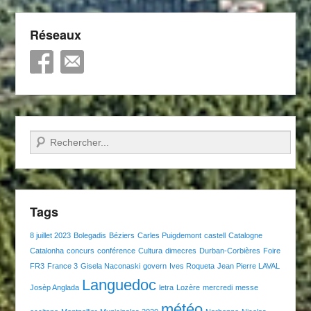
Réseaux
Recherche
Tags
8 juillet 2023
Bolegadis
Béziers
Carles Puigdemont
castell
Catalogne
Catalonha
concurs
conférence
Cultura
dimecres
Durban-Corbières
Foire
FR3
France 3
Gisela Naconaski
govern
Ives Roqueta
Jean Pierre LAVAL
Languedoc
Josèp Anglada
letra
Lozère
mercredi
messe
météo