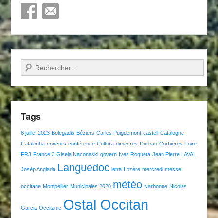
Recherche
Tags
8 juillet 2023
Bolegadis
Béziers
Carles Puigdemont
castell
Catalogne
Catalonha
concurs
conférence
Cultura
dimecres
Durban-Corbières
Foire
FR3
France 3
Gisela Naconaski
govern
Ives Roqueta
Jean Pierre LAVAL
Languedoc
Josèp Anglada
letra
Lozère
mercredi
messe
météo
occitane
Montpellier
Municipales 2020
Narbonne
Nicolas
Ostal Occitan
Garcia
Occitanie