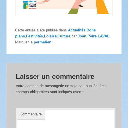
Cette entrée a été publiée dans
Actualités
,
Bons
plans
,
Festivités
,
Loisirs/Culture
par
Joan Pèire LAVAL
.
Marquer le
permalien
.
Laisser un commentaire
Votre adresse de messagerie ne sera pas publiée.
Les
champs obligatoires sont indiqués avec
*
Commentaire