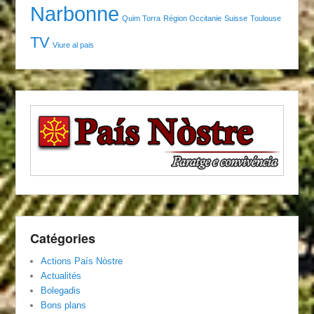
Narbonne
Quim Torra
Région Occitanie
Suisse
Toulouse
TV
Viure al pais
Catégories
Actions País Nòstre
Actualités
Bolegadis
Bons plans