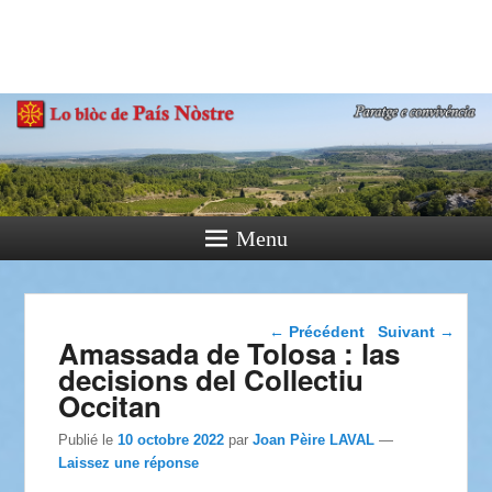
País Nòstre
Paratge e Convivència
Menu
Navigation dans les
←
Précédent
Suivant
→
Amassada de Tolosa : las
articles
decisions del Collectiu
Occitan
Publié le
10 octobre 2022
par
Joan Pèire LAVAL
—
Laissez une réponse