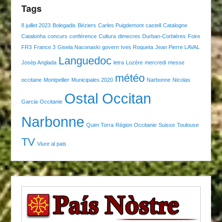
Tags
8 juillet 2023
Bolegadis
Béziers
Carles Puigdemont
castell
Catalogne
Catalonha
concurs
conférence
Cultura
dimecres
Durban-Corbières
Foire
FR3
France 3
Gisela Naconaski
govern
Ives Roqueta
Jean Pierre LAVAL
Languedoc
Josèp Anglada
letra
Lozère
mercredi
messe
météo
occitane
Montpellier
Municipales 2020
Narbonne
Nicolas
Ostal Occitan
Garcia
Occitanie
Narbonne
Quim Torra
Région Occitanie
Suisse
Toulouse
TV
Viure al pais