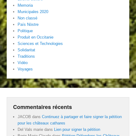
Memoria
Municipales 2020
Non classé
País Nòstre
Politique
Produit en Occitanie
Sciences et Technologies
Solidaritat
Traditions
Vidéo
Voyages
Commentaires récents
JACOB
dans
Continuez à partager et faire signer la pétition
pour les châteaux cathares
Del Vals marie
dans
Lien pour signer la pétition
Borin Marie-Claude
dans
Pétition Défendons les Châteaux