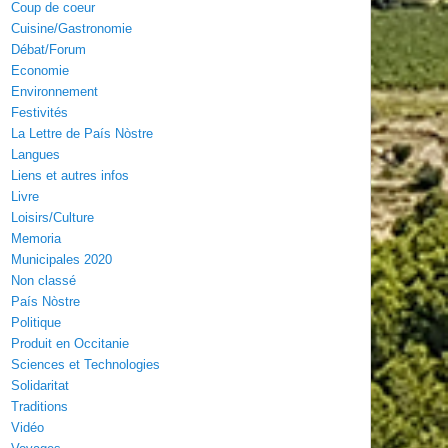
Coup de coeur
Cuisine/Gastronomie
Débat/Forum
Economie
Environnement
Festivités
La Lettre de País Nòstre
Langues
Liens et autres infos
Livre
Loisirs/Culture
Memoria
Municipales 2020
Non classé
País Nòstre
Politique
Produit en Occitanie
Sciences et Technologies
Solidaritat
Traditions
Vidéo