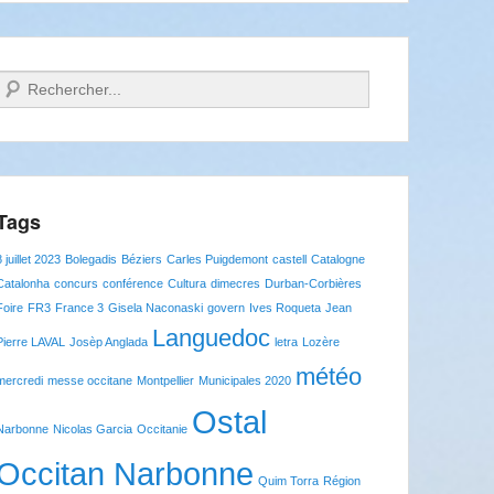
Recherche
Tags
8 juillet 2023
Bolegadis
Béziers
Carles Puigdemont
castell
Catalogne
Catalonha
concurs
conférence
Cultura
dimecres
Durban-Corbières
Foire
FR3
France 3
Gisela Naconaski
govern
Ives Roqueta
Jean
Languedoc
Pierre LAVAL
Josèp Anglada
letra
Lozère
météo
mercredi
messe occitane
Montpellier
Municipales 2020
Ostal
Narbonne
Nicolas Garcia
Occitanie
Occitan Narbonne
Quim Torra
Région