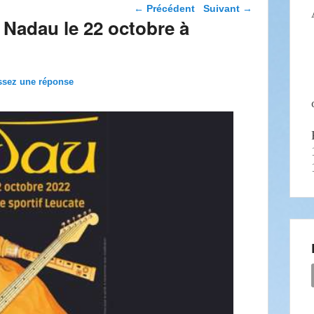
Navigation dans les
←
Précédent
Suivant
→
articles
 Nadau le 22 octobre à
ssez une réponse