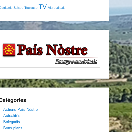
TV
Occitanie
Suisse
Toulouse
Viure al pais
Catégories
Actions País Nòstre
Actualités
Bolegadis
Bons plans