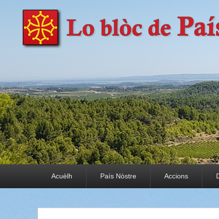
País Nòstre
Paratge e Convivència
Premier menu
Acuèlh
País Nòstre
Accions