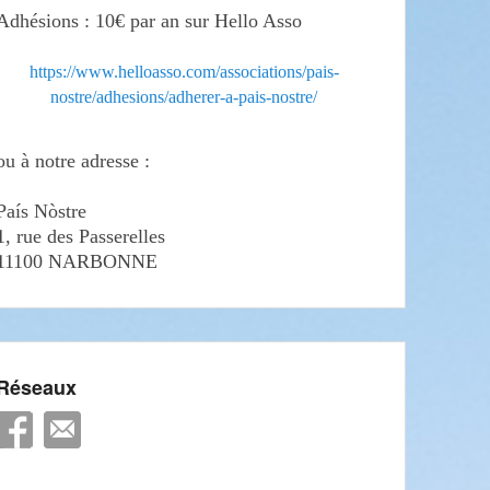
Adhésions : 10€ par an sur Hello Asso
https://www.helloasso.com/associations/pais-
nostre/adhesions/adherer-a-pais-nostre/
ou à notre adresse :
País Nòstre
1, rue des Passerelles
11100 NARBONNE
Réseaux