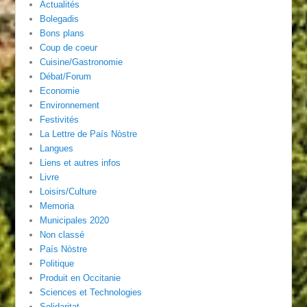
Actualités
Bolegadis
Bons plans
Coup de coeur
Cuisine/Gastronomie
Débat/Forum
Economie
Environnement
Festivités
La Lettre de País Nòstre
Langues
Liens et autres infos
Livre
Loisirs/Culture
Memoria
Municipales 2020
Non classé
País Nòstre
Politique
Produit en Occitanie
Sciences et Technologies
Solidaritat