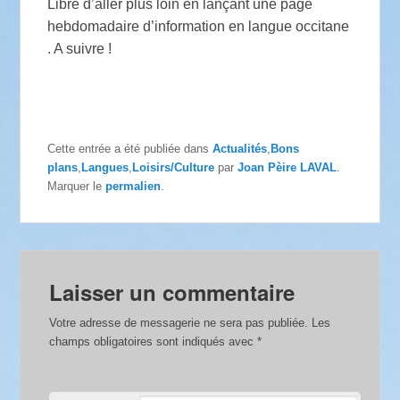
Libre d’aller plus loin en lançant une page
hebdomadaire d’information en langue occitane
. A suivre !
Cette entrée a été publiée dans
Actualités
,
Bons
plans
,
Langues
,
Loisirs/Culture
par
Joan Pèire LAVAL
.
Marquer le
permalien
.
Laisser un commentaire
Votre adresse de messagerie ne sera pas publiée.
Les
champs obligatoires sont indiqués avec
*