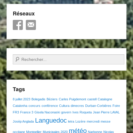
Réseaux
Recherche
Tags
8 juillet 2023
Bolegadis
Béziers
Carles Puigdemont
castell
Catalogne
Catalonha
concurs
conférence
Cultura
dimecres
Durban-Corbières
Foire
FR3
France 3
Gisela Naconaski
govern
Ives Roqueta
Jean Pierre LAVAL
Languedoc
Josèp Anglada
letra
Lozère
mercredi
messe
météo
occitane
Montpellier
Municipales 2020
Narbonne
Nicolas