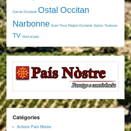
Ostal Occitan
Garcia
Occitanie
Narbonne
Quim Torra
Région Occitanie
Suisse
Toulouse
TV
Viure al pais
Catégories
Actions País Nòstre