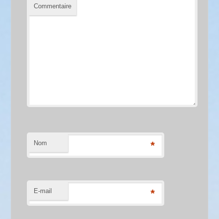
Commentaire
Nom
*
E-mail
*