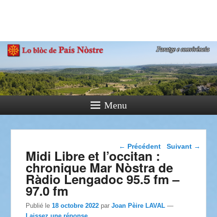
País Nòstre
Paratge e Convivència
Menu
Navigation dans les
←
Précédent
Suivant
→
Midi Libre et l’occitan :
articles
chronique Mar Nòstra de
Ràdio Lengadoc 95.5 fm –
97.0 fm
Publié le
18 octobre 2022
par
Joan Pèire LAVAL
—
Laissez une réponse