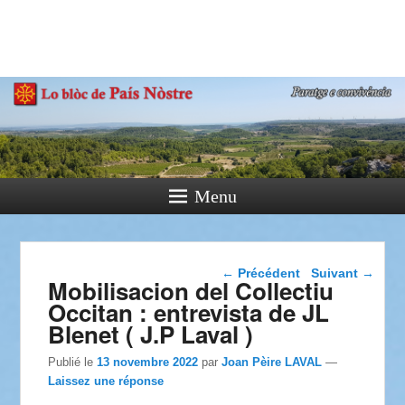
País Nòstre
Paratge e Convivència
Menu
Navigation dans les
←
Précédent
Suivant
→
Mobilisacion del Collectiu
articles
Occitan : entrevista de JL
Blenet ( J.P Laval )
Publié le
13 novembre 2022
par
Joan Pèire LAVAL
—
Laissez une réponse