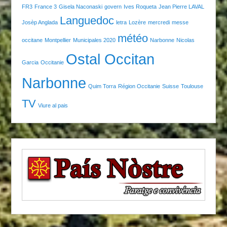
FR3
France 3
Gisela Naconaski
govern
Ives Roqueta
Jean Pierre LAVAL
Languedoc
Josèp Anglada
letra
Lozère
mercredi
messe
météo
occitane
Montpellier
Municipales 2020
Narbonne
Nicolas
Ostal Occitan
Garcia
Occitanie
Narbonne
Quim Torra
Région Occitanie
Suisse
Toulouse
TV
Viure al pais