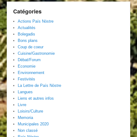
Catégories
Actions País Nòstre
Actualités
Bolegadis
Bons plans
Coup de coeur
Cuisine/Gastronomie
Débat/Forum
Economie
Environnement
Festivités
La Lettre de País Nòstre
Langues
Liens et autres infos
Livre
Loisirs/Culture
Memoria
Municipales 2020
Non classé
País Nòstre