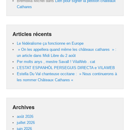
Brembilla Michel
dans
Lien pour signer la pétition châteaux
Cathares
Articles récents
Le fédéralisme ça fonctionne en Europe
» On les appellera quand même les châteaux cathares » :
un article dans Midi Libre du 2 août
Per molts anys , mestre Savall ! VilaWeb . cat
L’ESTAT ESPANHÒL PERSEGUIS DIRECTA e VILAWEB
Estella Du Val chanteuse occitane : » Nous continuerons à
les nommer Châteaux Cathares «
Archives
août 2026
juillet 2026
juin 2026