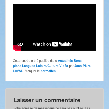
Cette entrée a été publiée dans
Actualités
,
Bons
plans
,
Langues
,
Loisirs/Culture
,
Vidéo
par
Joan Pèire
LAVAL
. Marquer le
permalien
.
Laisser un commentaire
Votre adresse de messagerie ne sera pas publiée.
Les