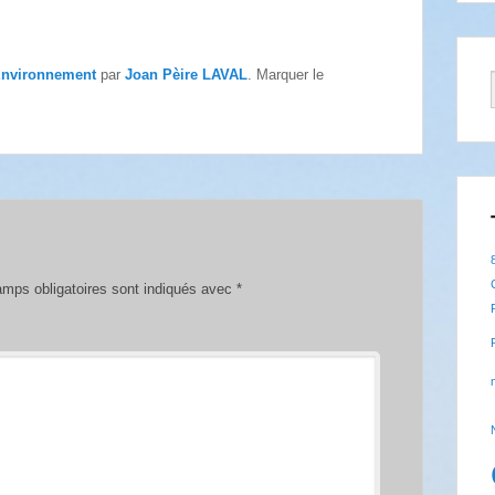
nvironnement
par
Joan Pèire LAVAL
. Marquer le
mps obligatoires sont indiqués avec
*