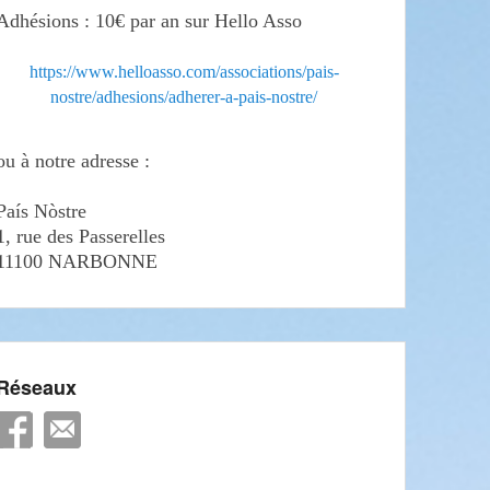
Adhésions : 10€ par an sur Hello Asso
https://www.helloasso.com/associations/pais-
nostre/adhesions/adherer-a-pais-nostre/
ou à notre adresse :
País Nòstre
1, rue des Passerelles
11100 NARBONNE
Réseaux