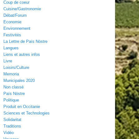
Coup de coeur
Cuisine/Gastronomie
Débat/Forum
Economie
Environnement
Festivités
La Lettre de País Nòstre
Langues
Liens et autres infos
Livre
Loisirs/Culture
Memoria
Municipales 2020
Non classé
País Nòstre
Politique
Produit en Occitanie
Sciences et Technologies
Solidaritat
Traditions
Vidéo