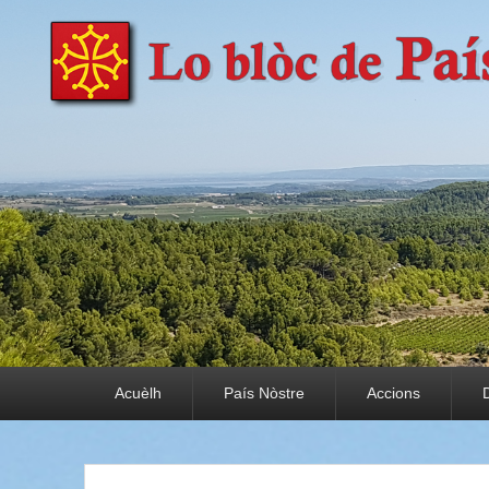
País Nòstre
Paratge e Convivència
Premier menu
Acuèlh
País Nòstre
Accions