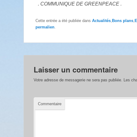
. COMMUNIQUE DE GREENPEACE .
Cette entrée a été publiée dans
Actualités
,
Bons plans
,
E
permalien
.
Laisser un commentaire
Votre adresse de messagerie ne sera pas publiée.
Les cha
Commentaire