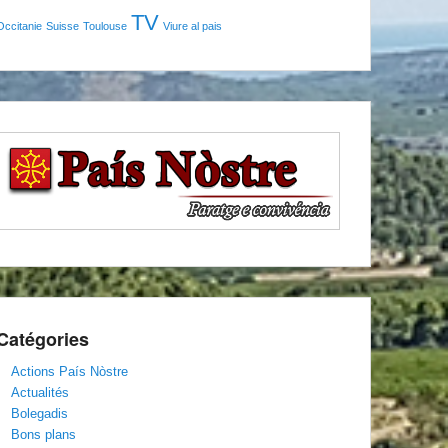
TV
Occitanie
Suisse
Toulouse
Viure al pais
Catégories
Actions País Nòstre
Actualités
Bolegadis
Bons plans