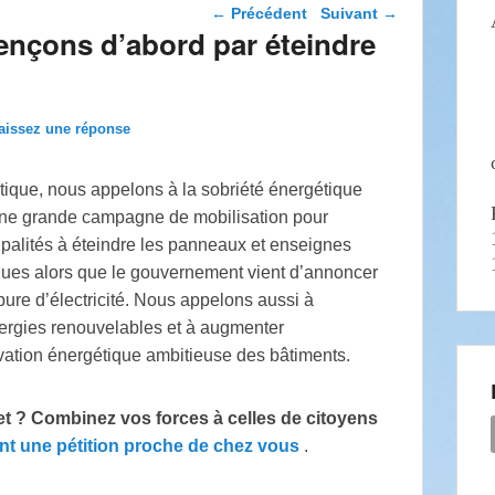
Navigation dans les
←
Précédent
Suivant
→
articles
nçons d’abord par éteindre
aissez une réponse
tique, nous appelons à la sobriété énergétique
ne grande campagne de mobilisation pour
cipalités à éteindre les panneaux et enseignes
flues alors que le gouvernement vient d’annoncer
ure d’électricité. Nous appelons aussi à
nergies renouvelables et à augmenter
ation énergétique ambitieuse des bâtiments.
et ? Combinez vos forces à celles de citoyens
nt une pétition proche de chez vous
.