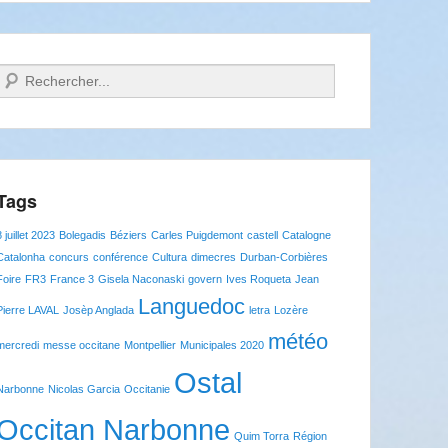
Recherche
Tags
8 juillet 2023
Bolegadis
Béziers
Carles Puigdemont
castell
Catalogne
Catalonha
concurs
conférence
Cultura
dimecres
Durban-Corbières
Foire
FR3
France 3
Gisela Naconaski
govern
Ives Roqueta
Jean
Languedoc
Pierre LAVAL
Josèp Anglada
letra
Lozère
météo
mercredi
messe occitane
Montpellier
Municipales 2020
Ostal
Narbonne
Nicolas Garcia
Occitanie
Occitan Narbonne
Quim Torra
Région