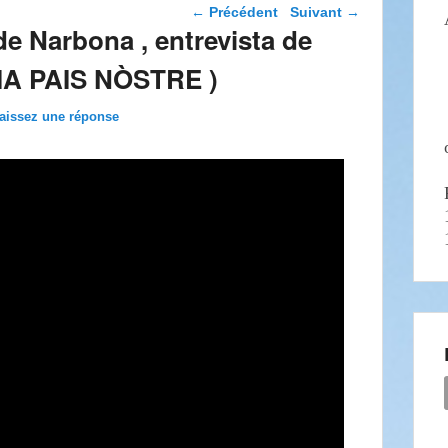
Navigation dans les
←
Précédent
Suivant
→
articles
de Narbona , entrevista de
IA PAIS NÒSTRE )
aissez une réponse