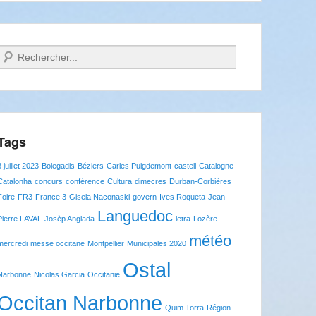
Recherche
Tags
8 juillet 2023
Bolegadis
Béziers
Carles Puigdemont
castell
Catalogne
Catalonha
concurs
conférence
Cultura
dimecres
Durban-Corbières
Foire
FR3
France 3
Gisela Naconaski
govern
Ives Roqueta
Jean
Languedoc
Pierre LAVAL
Josèp Anglada
letra
Lozère
météo
mercredi
messe occitane
Montpellier
Municipales 2020
Ostal
Narbonne
Nicolas Garcia
Occitanie
Occitan Narbonne
Quim Torra
Région