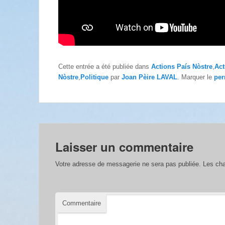
Cette entrée a été publiée dans
Actions País Nòstre
,
Act
Nòstre
,
Politique
par
Joan Pèire LAVAL
. Marquer le
per
Laisser un commentaire
Votre adresse de messagerie ne sera pas publiée.
Les cha
Commentaire