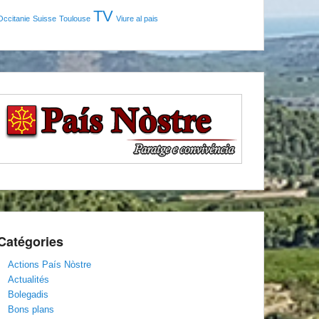
TV
Occitanie
Suisse
Toulouse
Viure al pais
Catégories
Actions País Nòstre
Actualités
Bolegadis
Bons plans