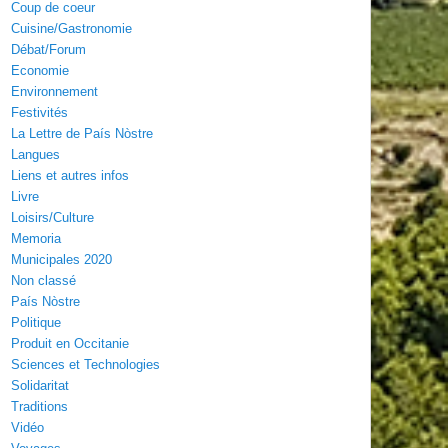
Coup de coeur
Cuisine/Gastronomie
Débat/Forum
Economie
Environnement
Festivités
La Lettre de País Nòstre
Langues
Liens et autres infos
Livre
Loisirs/Culture
Memoria
Municipales 2020
Non classé
País Nòstre
Politique
Produit en Occitanie
Sciences et Technologies
Solidaritat
Traditions
Vidéo