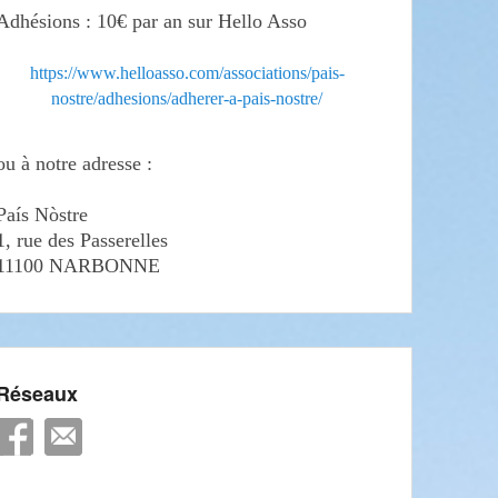
Adhésions : 10€ par an sur Hello Asso
https://www.helloasso.com/associations/pais-
nostre/adhesions/adherer-a-pais-nostre/
ou à notre adresse :
País Nòstre
1, rue des Passerelles
11100 NARBONNE
Réseaux