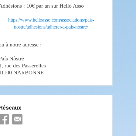
Adhésions : 10€ par an sur Hello Asso
https://www.helloasso.com/associations/pais-
nostre/adhesions/adherer-a-pais-nostre/
ou à notre adresse :
País Nòstre
1, rue des Passerelles
11100 NARBONNE
Réseaux