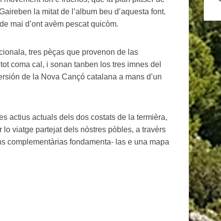
 Gaireben la mitat de l’album beu d’aquesta font.
as de mai d’ont avèm pescat quicòm.
icionala, tres pèças que provenon de las
ot coma cal, i sonan tanben los tres imnes del
 versión de la Nova Cançó catalana a mans d’un
s actius actuals dels dos costats de la termièra,
 lo viatge partejat dels nòstres pòbles, a travèrs
cions complementàrias fondamenta- las e una mapa