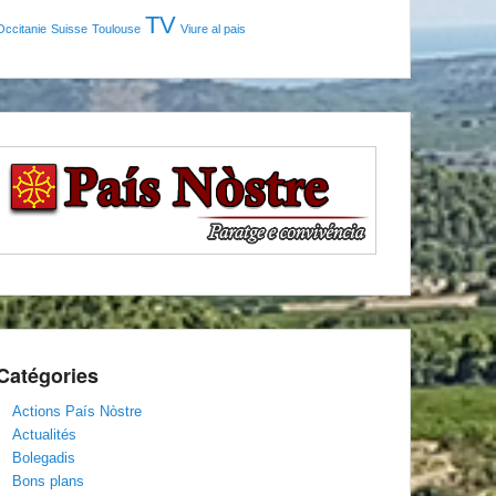
TV
Occitanie
Suisse
Toulouse
Viure al pais
Catégories
Actions País Nòstre
Actualités
Bolegadis
Bons plans