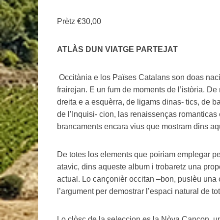
Prètz
€30,00
ATLÀS DUN VIATGE PARTEJAT
Occitània e los Païses Catalans son doas naci
frairejan. E un fum de moments de l’istòria. D
dreita e a esquèrra, de ligams dinas- tics, de b
de l’Inquisi- cion, las renaissenças romanticas
brancaments encara vius que mostram dins a
De totes los elements que poiriam emplegar per
atavic, dins aqueste album i trobaretz una prop
actual. Lo cançonièr occitan –bon, puslèu una 
l’argument per demostrar l’espaci natural de to
Lo clòsc de la seleccion es la Nòva Cançon, un