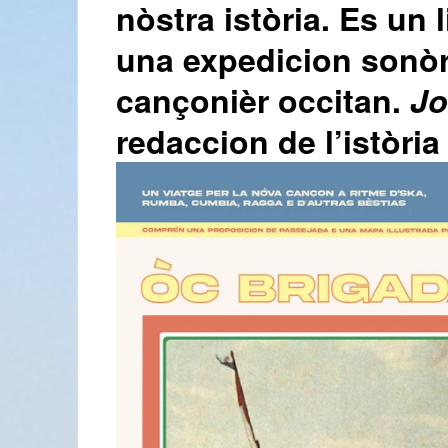
nòstra istòria. Es un 
una expedicion sonòra 
cançonièr occitan.
Jo
redaccion de l’istòri