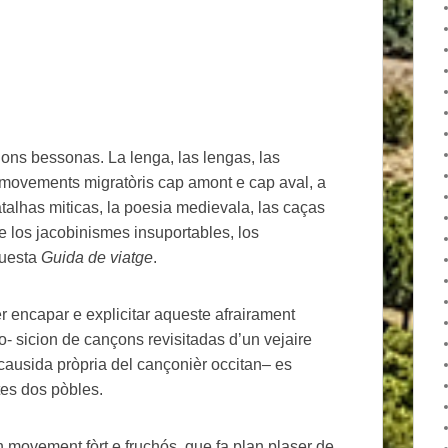
ons bessonas. La lenga, las lengas, las
e movements migratòris cap amont e cap aval, a
atalhas miticas, la poesia medievala, las caças
 e los jacobinismes insuportables, los
questa
Guida de viatge
.
 encapar e explicitar aqueste afrairament
o- sicion de cançons revisitadas d’un vejaire
causida pròpria del cançonièr occitan– es
tes dos pòbles.
 movement fòrt e fruchós, que fa plan plaser de