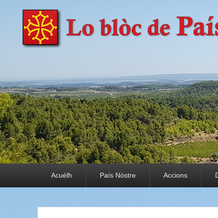
País Nòstre
Paratge e Convivència
Premier menu
Acuèlh
País Nòstre
Accions