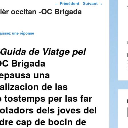
Navigation dans les
←
Précédent
Suivant
→
articles
ièr occitan -OC Brigada
aissez une réponse
Guida de Viatge pel
C Brigada
repausa una
lizacion de las
 tostemps per las far
otadors dels joves del
rdre cap de bocin de