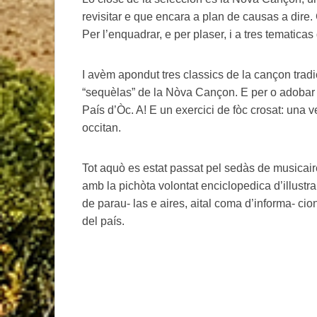
revisitar e que encara a plan de causas a dire.
Per l’enquadrar, e per plaser, i a tres tematic
I avèm apondut tres classics de la cançon trad
“sequèlas” de la Nòva Cançon. E per o adobar t
País d’Òc. A! E un exercici de fòc crosat: una
occitan.
Tot aquò es estat passat pel sedàs de musicaire
amb la pichòta volontat enciclopedica d’illustrar
de parau- las e aires, aital coma d’informa- 
del país.