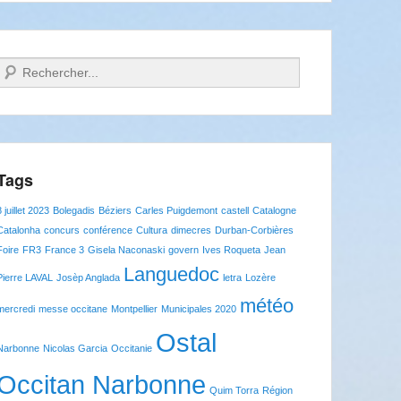
Recherche
Tags
8 juillet 2023
Bolegadis
Béziers
Carles Puigdemont
castell
Catalogne
Catalonha
concurs
conférence
Cultura
dimecres
Durban-Corbières
Foire
FR3
France 3
Gisela Naconaski
govern
Ives Roqueta
Jean
Languedoc
Pierre LAVAL
Josèp Anglada
letra
Lozère
météo
mercredi
messe occitane
Montpellier
Municipales 2020
Ostal
Narbonne
Nicolas Garcia
Occitanie
Occitan Narbonne
Quim Torra
Région