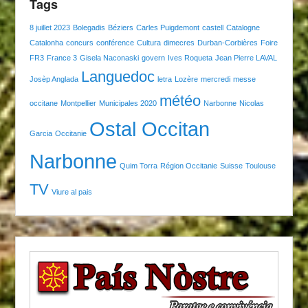
Tags
8 juillet 2023
Bolegadis
Béziers
Carles Puigdemont
castell
Catalogne
Catalonha
concurs
conférence
Cultura
dimecres
Durban-Corbières
Foire
FR3
France 3
Gisela Naconaski
govern
Ives Roqueta
Jean Pierre LAVAL
Languedoc
Josèp Anglada
letra
Lozère
mercredi
messe
météo
occitane
Montpellier
Municipales 2020
Narbonne
Nicolas
Ostal Occitan
Garcia
Occitanie
Narbonne
Quim Torra
Région Occitanie
Suisse
Toulouse
TV
Viure al pais