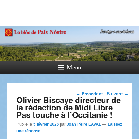
País Nòstre
Paratge e Convivència
Menu
Navigation dans les
←
Précédent
Suivant
→
Olivier Biscaye directeur de
articles
la rédaction de Midi Libre
Pas touche à l’Occitanie !
Publié le
5 février 2023
par
Joan Pèire LAVAL
—
Laissez
une réponse