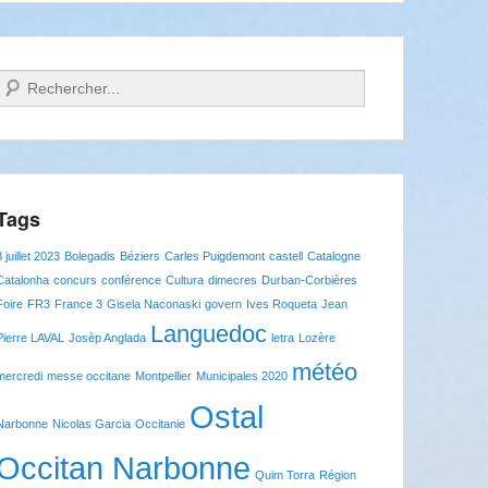
Recherche
Tags
8 juillet 2023
Bolegadis
Béziers
Carles Puigdemont
castell
Catalogne
Catalonha
concurs
conférence
Cultura
dimecres
Durban-Corbières
Foire
FR3
France 3
Gisela Naconaski
govern
Ives Roqueta
Jean
Languedoc
Pierre LAVAL
Josèp Anglada
letra
Lozère
météo
mercredi
messe occitane
Montpellier
Municipales 2020
Ostal
Narbonne
Nicolas Garcia
Occitanie
Occitan Narbonne
Quim Torra
Région