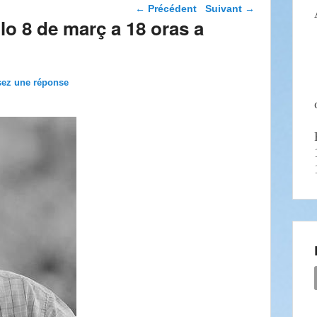
Navigation dans les
←
Précédent
Suivant
→
articles
o 8 de març a 18 oras a
sez une réponse