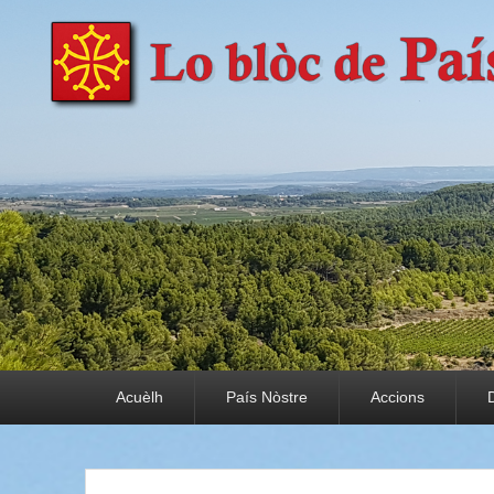
País Nòstre
Paratge e Convivència
Premier menu
Acuèlh
País Nòstre
Accions