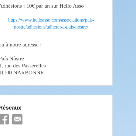
Adhésions : 10€ par an sur Hello Asso
https://www.helloasso.com/associations/pais-
nostre/adhesions/adherer-a-pais-nostre/
ou à notre adresse :
País Nòstre
1, rue des Passerelles
11100 NARBONNE
Réseaux