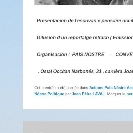
Presentacion de l’escrivan e pensaire occita
Difusion d’un reportatge retrach ( Emission
Organisacion : PAIS NÒSTRE – CON
.
Ostal Occitan Narbonés 31 , carrièra Jo
Cette entrée a été publiée dans
Actions País Nòstre
,
Act
Nòstre
,
Politique
par
Joan Pèire LAVAL
. Marquer le
per