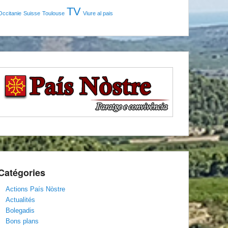
TV
Occitanie
Suisse
Toulouse
Viure al pais
Catégories
Actions País Nòstre
Actualités
Bolegadis
Bons plans