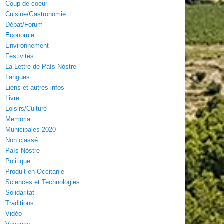
Coup de coeur
Cuisine/Gastronomie
Débat/Forum
Economie
Environnement
Festivités
La Lettre de País Nòstre
Langues
Liens et autres infos
Livre
Loisirs/Culture
Memoria
Municipales 2020
Non classé
País Nòstre
Politique
Produit en Occitanie
Sciences et Technologies
Solidaritat
Traditions
Vidéo