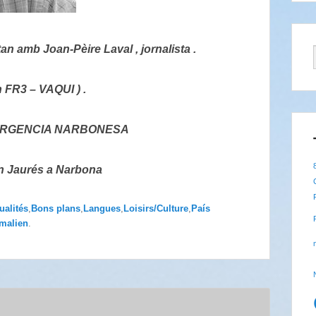
n amb Joan-Pèire Laval , jornalista .
 FR3 – VAQUI ) .
VERGENCIA NARBONESA
an Jaurés a Narbona
ualités
,
Bons plans
,
Langues
,
Loisirs/Culture
,
País
malien
.