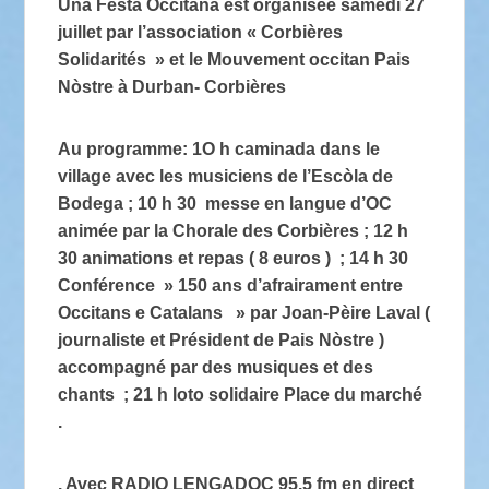
Una Fèsta Occitana est organisée samedi 27
juillet par l’association « Corbières
Solidarités » et le Mouvement occitan Pais
Nòstre à Durban- Corbières
Au programme: 1O h caminada dans le
village avec les musiciens de l’Escòla de
Bodega ; 10 h 30 messe en langue d’OC
animée par la Chorale des Corbières ; 12 h
30 animations et repas ( 8 euros ) ; 14 h 30
Conférence » 150 ans d’afrairament entre
Occitans e Catalans » par Joan-Pèire Laval (
journaliste et Président de Pais Nòstre )
accompagné par des musiques et des
chants ; 21 h loto solidaire Place du marché
.
. Avec RADIO LENGADOC 95.5 fm en direct