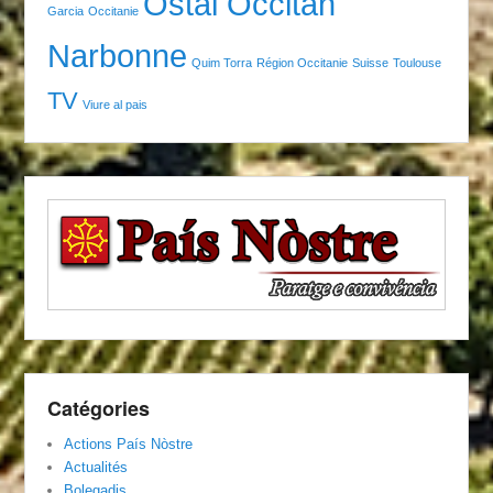
Ostal Occitan
Garcia
Occitanie
Narbonne
Quim Torra
Région Occitanie
Suisse
Toulouse
TV
Viure al pais
Catégories
Actions País Nòstre
Actualités
Bolegadis