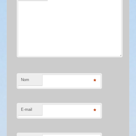
Nom
*
E-mail
*