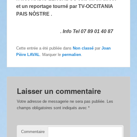
et un reportage tourné par TV-OCCITANIA
PAIS NÒSTRE .
. Info Tel 07 89 01 40 87
Cette entrée a été publiée dans
Non classé
par
Joan
Pèire LAVAL
. Marquer le
permalien
.
Laisser un commentaire
Votre adresse de messagerie ne sera pas publiée.
Les
champs obligatoires sont indiqués avec
*
Commentaire