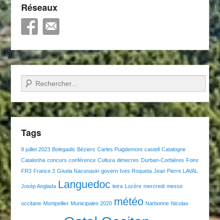
Réseaux
Recherche
Tags
8 juillet 2023
Bolegadis
Béziers
Carles Puigdemont
castell
Catalogne
Catalonha
concurs
conférence
Cultura
dimecres
Durban-Corbières
Foire
FR3
France 3
Gisela Naconaski
govern
Ives Roqueta
Jean Pierre LAVAL
Languedoc
Josèp Anglada
letra
Lozère
mercredi
messe
météo
occitane
Montpellier
Municipales 2020
Narbonne
Nicolas