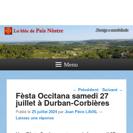
País Nòstre
Paratge e Convivència
Menu
Navigation dans les
←
Précédent
Suivant
→
Fèsta Occitana samedi 27
articles
juillet à Durban-Corbières
Publié le
25 juillet 2024
par
Joan Pèire LAVAL
—
Laissez une réponse