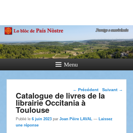
País Nòstre
Paratge e Convivència
Menu
Navigation dans les
←
Précédent
Suivant
→
Catalogue de livres de la
articles
librairie Occitania à
Toulouse
Publié le
6 juin 2023
par
Joan Pèire LAVAL
—
Laissez
une réponse