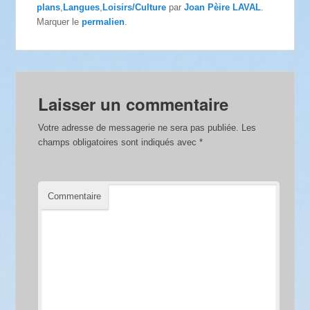
plans
,
Langues
,
Loisirs/Culture
par
Joan Pèire LAVAL
.
Marquer le
permalien
.
Laisser un commentaire
Votre adresse de messagerie ne sera pas publiée.
Les
champs obligatoires sont indiqués avec
*
Commentaire