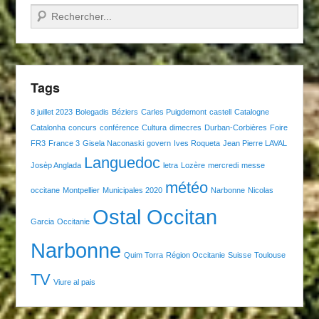
Recherche
Tags
8 juillet 2023
Bolegadis
Béziers
Carles Puigdemont
castell
Catalogne
Catalonha
concurs
conférence
Cultura
dimecres
Durban-Corbières
Foire
FR3
France 3
Gisela Naconaski
govern
Ives Roqueta
Jean Pierre LAVAL
Languedoc
Josèp Anglada
letra
Lozère
mercredi
messe
météo
occitane
Montpellier
Municipales 2020
Narbonne
Nicolas
Ostal Occitan
Garcia
Occitanie
Narbonne
Quim Torra
Région Occitanie
Suisse
Toulouse
TV
Viure al pais