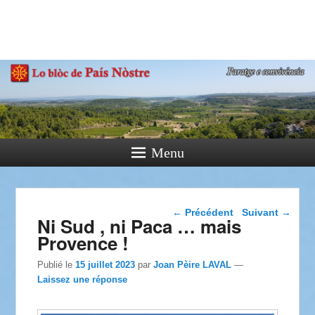
País Nòstre
Paratge e Convivència
Menu
Navigation dans les
←
Précédent
Suivant
→
Ni Sud , ni Paca … mais
articles
Provence !
Publié le
15 juillet 2023
par
Joan Pèire LAVAL
—
Laissez une réponse