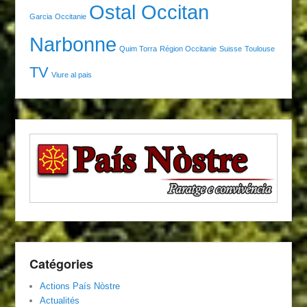
Ostal Occitan
Garcia
Occitanie
Narbonne
Quim Torra
Région Occitanie
Suisse
Toulouse
TV
Viure al pais
Catégories
Actions País Nòstre
Actualités