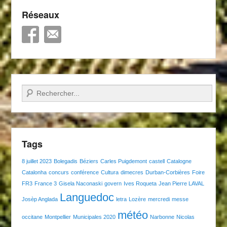
Réseaux
Recherche
Tags
8 juillet 2023
Bolegadis
Béziers
Carles Puigdemont
castell
Catalogne
Catalonha
concurs
conférence
Cultura
dimecres
Durban-Corbières
Foire
FR3
France 3
Gisela Naconaski
govern
Ives Roqueta
Jean Pierre LAVAL
Languedoc
Josèp Anglada
letra
Lozère
mercredi
messe
météo
occitane
Montpellier
Municipales 2020
Narbonne
Nicolas