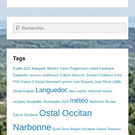
Recherche
Tags
8 juillet 2023
Bolegadis
Béziers
Carles Puigdemont
castell
Catalogne
Catalonha
concurs
conférence
Cultura
dimecres
Durban-Corbières
Foire
FR3
France 3
Gisela Naconaski
govern
Ives Roqueta
Jean Pierre LAVAL
Languedoc
Josèp Anglada
letra
Lozère
mercredi
messe
météo
occitane
Montpellier
Municipales 2020
Narbonne
Nicolas
Ostal Occitan
Garcia
Occitanie
Narbonne
Quim Torra
Région Occitanie
Suisse
Toulouse