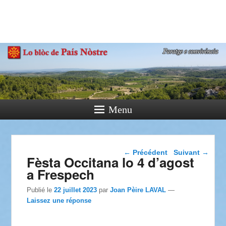
País Nòstre
Paratge e Convivència
Menu
Navigation dans les
←
Précédent
Suivant
→
Fèsta Occitana lo 4 d’agost
articles
a Frespech
Publié le
22 juillet 2023
par
Joan Pèire LAVAL
—
Laissez une réponse