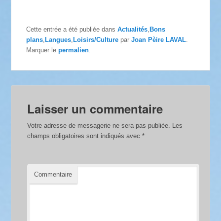
Cette entrée a été publiée dans
Actualités
,
Bons
plans
,
Langues
,
Loisirs/Culture
par
Joan Pèire LAVAL
.
Marquer le
permalien
.
Laisser un commentaire
Votre adresse de messagerie ne sera pas publiée.
Les
champs obligatoires sont indiqués avec
*
Commentaire