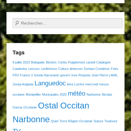
Recherche
Tags
8 juillet 2023
Bolegadis
Béziers
Carles Puigdemont
castell
Catalogne
Catalonha
concurs
conférence
Cultura
dimecres
Durban-Corbières
Foire
FR3
France 3
Gisela Naconaski
govern
Ives Roqueta
Jean Pierre LAVAL
Languedoc
Josèp Anglada
letra
Lozère
mercredi
messe
météo
occitane
Montpellier
Municipales 2020
Narbonne
Nicolas
Ostal Occitan
Garcia
Occitanie
Narbonne
Quim Torra
Région Occitanie
Suisse
Toulouse