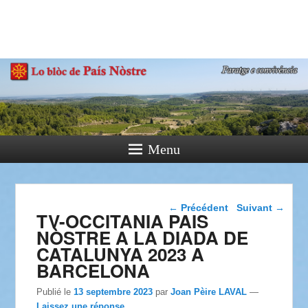
País Nòstre
Paratge e Convivència
Menu
Navigation dans les
←
Précédent
Suivant
→
TV-OCCITANIA PAIS
articles
NÒSTRE A LA DIADA DE
CATALUNYA 2023 A
BARCELONA
Publié le
13 septembre 2023
par
Joan Pèire LAVAL
—
Laissez une réponse