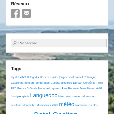
Réseaux
Recherche
Tags
8 juillet 2023
Bolegadis
Béziers
Carles Puigdemont
castell
Catalogne
Catalonha
concurs
conférence
Cultura
dimecres
Durban-Corbières
Foire
FR3
France 3
Gisela Naconaski
govern
Ives Roqueta
Jean Pierre LAVAL
Languedoc
Josèp Anglada
letra
Lozère
mercredi
messe
météo
occitane
Montpellier
Municipales 2020
Narbonne
Nicolas