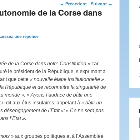
Navigation dans les
←
Précédent
Suivant
→
articles
utonomie de la Corse dans
Laissez une réponse
trée de la Corse dans notre Constitution »
car
uré le président de la République, s’exprimant à
ant que cette
« nouvelle étape institutionnelle »
a République et de reconnaître la singularité de
 au monde ».
« Ayons l’audace de bâtir une
-il dit aux élus insulaires, appelant à
« bâtir un
ans désengagement de l’Etat »: « Ce ne sera pas
ns l’Etat ».
 mois »
aux groupes politiques et à l’Assemblée