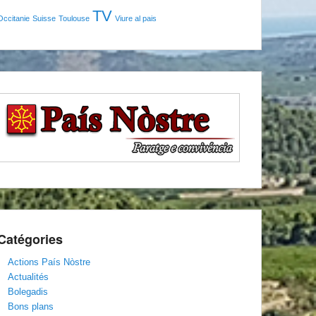
TV
Occitanie
Suisse
Toulouse
Viure al pais
Catégories
Actions País Nòstre
Actualités
Bolegadis
Bons plans