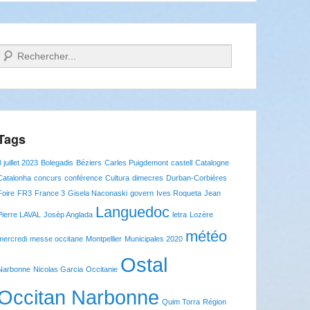
Recherche
Tags
8 juillet 2023
Bolegadis
Béziers
Carles Puigdemont
castell
Catalogne
Catalonha
concurs
conférence
Cultura
dimecres
Durban-Corbières
Foire
FR3
France 3
Gisela Naconaski
govern
Ives Roqueta
Jean
Languedoc
Pierre LAVAL
Josèp Anglada
letra
Lozère
météo
mercredi
messe occitane
Montpellier
Municipales 2020
Ostal
Narbonne
Nicolas Garcia
Occitanie
Occitan Narbonne
Quim Torra
Région