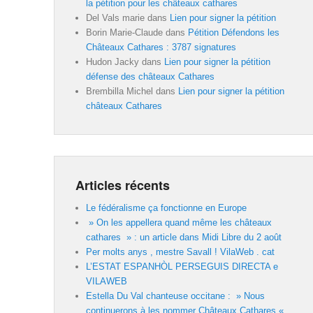
la pétition pour les châteaux cathares
Del Vals marie
dans
Lien pour signer la pétition
Borin Marie-Claude
dans
Pétition Défendons les
Châteaux Cathares : 3787 signatures
Hudon Jacky
dans
Lien pour signer la pétition
défense des châteaux Cathares
Brembilla Michel
dans
Lien pour signer la pétition
châteaux Cathares
Articles récents
Le fédéralisme ça fonctionne en Europe
» On les appellera quand même les châteaux
cathares » : un article dans Midi Libre du 2 août
Per molts anys , mestre Savall ! VilaWeb . cat
L’ESTAT ESPANHÒL PERSEGUIS DIRECTA e
VILAWEB
Estella Du Val chanteuse occitane : » Nous
continuerons à les nommer Châteaux Cathares «