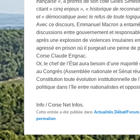
française »
, a promis de son côté Gilles Simeon
citant
« cinq enjeux », « historique de reconnai
et « démocratique avec le refus de toute logiq
Avec ce discours, Emmanuel Macron a entamé
discussions entre gouvernement et responsabl
après une explosion de violences insulaires e
agressé en prison où il purgeait une peine de p
Corse Claude Erignac.
Or, le chef de l’État aura besoin d’une majorit
au Congrès (Assemblée nationale et Sénat réun
Constitution toute évolution institutionnelle de
politique dans l’île entre nationalistes et opposi
Info / Corse Net Infos.
Cette entrée a été publiée dans
Actualités
,
Débat/Forum
permalien
.