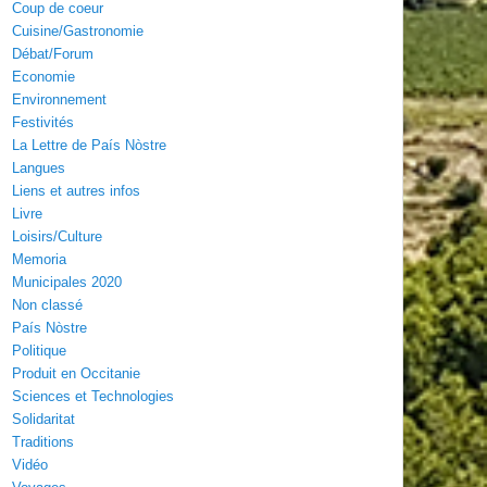
Coup de coeur
Cuisine/Gastronomie
Débat/Forum
Economie
Environnement
Festivités
La Lettre de País Nòstre
Langues
Liens et autres infos
Livre
Loisirs/Culture
Memoria
Municipales 2020
Non classé
País Nòstre
Politique
Produit en Occitanie
Sciences et Technologies
Solidaritat
Traditions
Vidéo