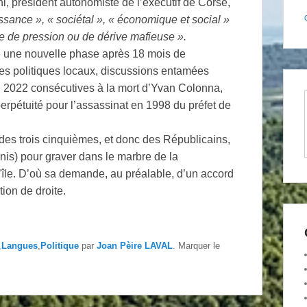
i, président autonomiste de l’exécutif de Corse,
ssance », « sociétal », « économique et social »
ue de pression ou de dérive mafieuse ».
 une nouvelle phase après 18 mois de
es politiques locaux, discussions entamées
n 2022 consécutives à la mort d’Yvan Colonna,
erpétuité pour l’assassinat en 1998 du préfet de
é des trois cinquièmes, et donc des Républicains,
is) pour graver dans le marbre de la
 l’île. D’où sa demande, au préalable, d’un accord
tion de droite.
,
Langues
,
Politique
par
Joan Pèire LAVAL
. Marquer le