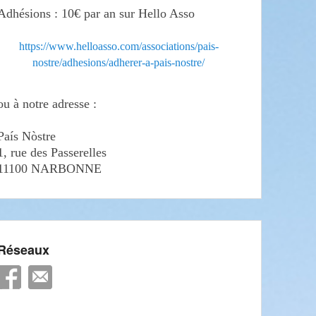
Adhésions : 10€ par an sur Hello Asso
https://www.helloasso.com/associations/pais-
nostre/adhesions/adherer-a-pais-nostre/
ou à notre adresse :
País Nòstre
1, rue des Passerelles
11100 NARBONNE
Réseaux