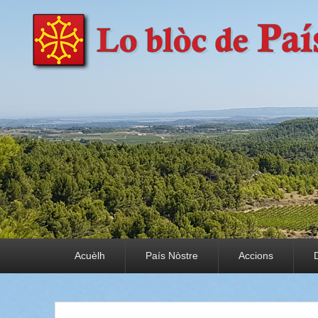
País Nòstre
Paratge e Convivència
Premier menu
Acuèlh
País Nòstre
Accions