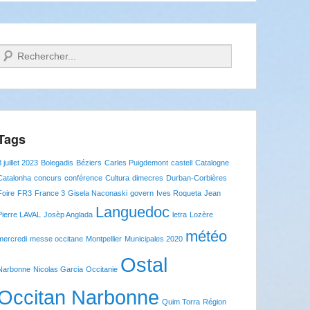
Recherche
Tags
8 juillet 2023
Bolegadis
Béziers
Carles Puigdemont
castell
Catalogne
Catalonha
concurs
conférence
Cultura
dimecres
Durban-Corbières
Foire
FR3
France 3
Gisela Naconaski
govern
Ives Roqueta
Jean
Languedoc
Pierre LAVAL
Josèp Anglada
letra
Lozère
météo
mercredi
messe occitane
Montpellier
Municipales 2020
Ostal
Narbonne
Nicolas Garcia
Occitanie
Occitan Narbonne
Quim Torra
Région