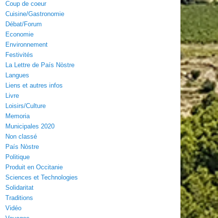
Coup de coeur
Cuisine/Gastronomie
Débat/Forum
Economie
Environnement
Festivités
La Lettre de País Nòstre
Langues
Liens et autres infos
Livre
Loisirs/Culture
Memoria
Municipales 2020
Non classé
País Nòstre
Politique
Produit en Occitanie
Sciences et Technologies
Solidaritat
Traditions
Vidéo