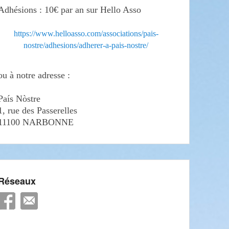
Adhésions : 10€ par an sur Hello Asso
https://www.helloasso.com/associations/pais-
nostre/adhesions/adherer-a-pais-nostre/
ou à notre adresse :
País Nòstre
1, rue des Passerelles
11100 NARBONNE
Réseaux