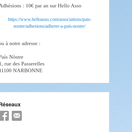
Adhésions : 10€ par an sur Hello Asso
https://www.helloasso.com/associations/pais-
nostre/adhesions/adherer-a-pais-nostre/
ou à notre adresse :
País Nòstre
1, rue des Passerelles
11100 NARBONNE
Réseaux