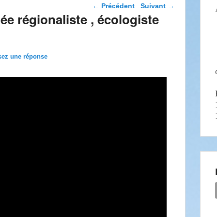
Navigation dans les
←
Précédent
Suivant
→
articles
e régionaliste , écologiste
sez une réponse