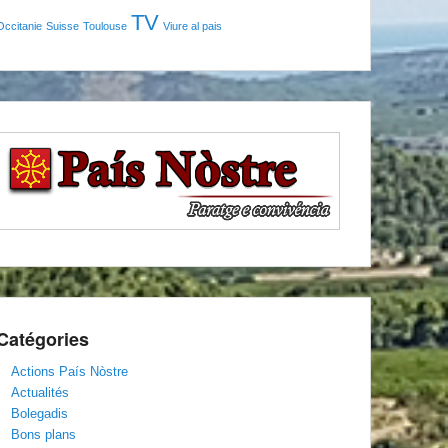
TV
Occitanie
Suisse
Toulouse
Viure al pais
Catégories
Actions País Nòstre
Actualités
Bolegadis
Bons plans