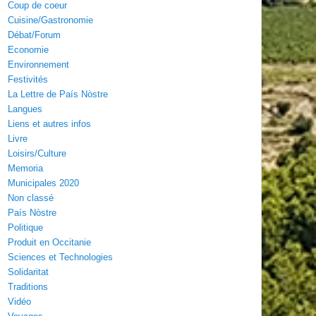
Coup de coeur
Cuisine/Gastronomie
Débat/Forum
Economie
Environnement
Festivités
La Lettre de País Nòstre
Langues
Liens et autres infos
Livre
Loisirs/Culture
Memoria
Municipales 2020
Non classé
País Nòstre
Politique
Produit en Occitanie
Sciences et Technologies
Solidaritat
Traditions
Vidéo