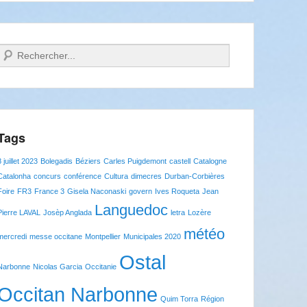
Recherche
Tags
8 juillet 2023
Bolegadis
Béziers
Carles Puigdemont
castell
Catalogne
Catalonha
concurs
conférence
Cultura
dimecres
Durban-Corbières
Foire
FR3
France 3
Gisela Naconaski
govern
Ives Roqueta
Jean
Languedoc
Pierre LAVAL
Josèp Anglada
letra
Lozère
météo
mercredi
messe occitane
Montpellier
Municipales 2020
Ostal
Narbonne
Nicolas Garcia
Occitanie
Occitan Narbonne
Quim Torra
Région