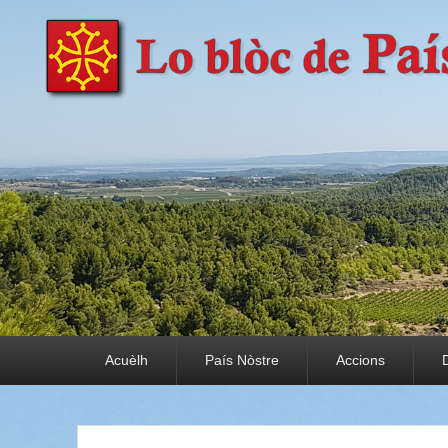
País Nòstre
Paratge e Convivència
Premier menu
Acuèlh
País Nòstre
Accions